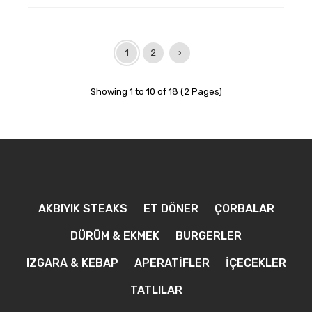
1
2
›
Showing 1 to 10 of 18 (2 Pages)
AKBIYIK STEAKS
ET DÖNER
ÇORBALAR
DÜRÜM & EKMEK
BURGERLER
IZGARA & KEBAP
APERATİFLER
İÇECEKLER
TATLILAR