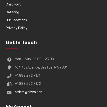
Checkout
Catering
Our Locations
Privacy Policy
Get In Touch
Mon. - Sun.: 10:00 - 23:00
164 7th Avenue, Seattle, WA 9801
+1.888.292.7171
+1.888.292.7172
orders@pizza.con
We Accept