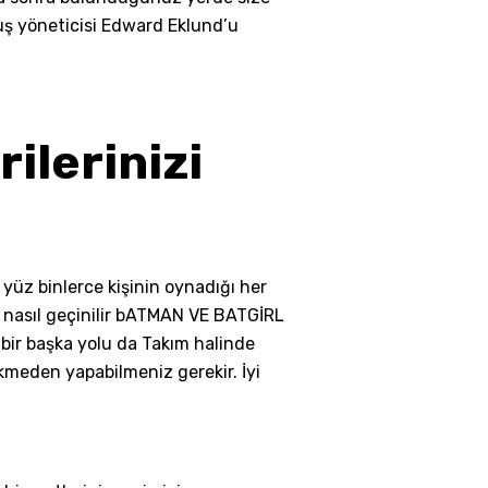
luş yöneticisi Edward Eklund’u
ilerinizi
yüz binlerce kişinin oynadığı her
e nasıl geçinilir bATMAN VE BATGİRL
r başka yolu da Takım halinde
kmeden yapabilmeniz gerekir. İyi