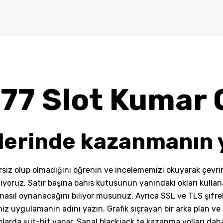
77 Slot Kumar 
lerinde kazanmanın 
zersiz olup olmadığını öğrenin ve incelememizi okuyarak çevr
liyoruz. Satır başına bahis kutusunun yanındaki okları kulla
a nasıl oynanacağını biliyor musunuz. Ayrıca SSL ve TLS şifrele
niz uygulamanın adını yazın. Grafik sıçrayan bir arka plan ve p
nolarda şut-hit yapar. Sanal blackjack te kazanma yolları d