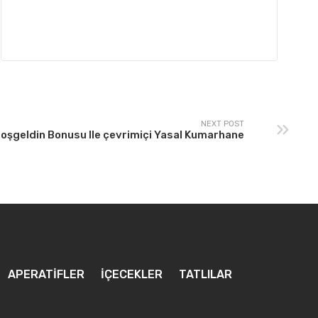
NEXT POST
oşgeldin Bonusu Ile çevrimiçi Yasal Kumarhane
APERATİFLER
İÇECEKLER
TATLILAR