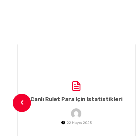
Canlı Rulet Para Için Istatistikleri
22 Mayıs 2025