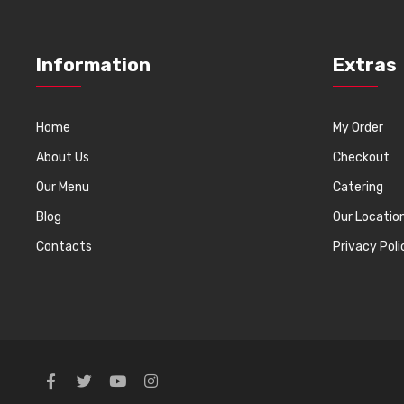
Information
Extras
Home
My Order
About Us
Checkout
Our Menu
Catering
Blog
Our Locatio
Contacts
Privacy Poli