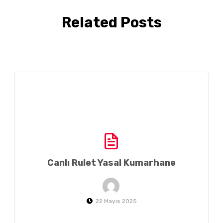
Related Posts
Canlı Rulet Yasal Kumarhane
22 Mayıs 2025