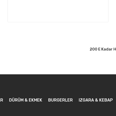
200 E Kadar H
AR
DÜRÜM & EKMEK
BURGERLER
IZGARA & KEBAP