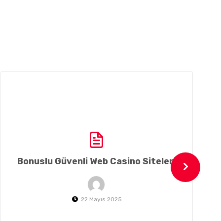
Bonuslu Güvenli Web Casino Siteleri
22 Mayıs 2025