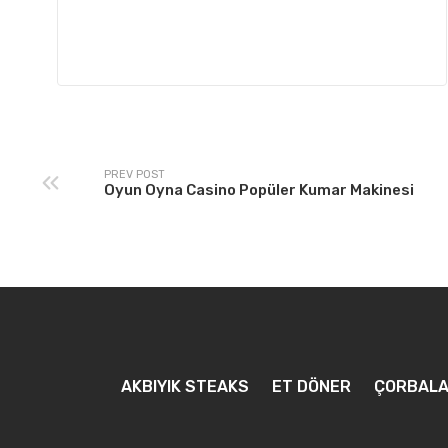
PREV POST
Oyun Oyna Casino Popüler Kumar Makinesi
AKBIYIK STEAKS
ET DÖNER
ÇORBAL