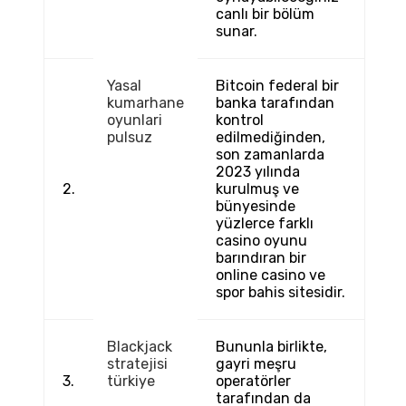
canlı bir bölüm
sunar.
Yasal
Bitcoin federal bir
kumarhane
banka tarafından
oyunlari
kontrol
pulsuz
edilmediğinden,
son zamanlarda
2023 yılında
2.
kurulmuş ve
bünyesinde
yüzlerce farklı
casino oyunu
barındıran bir
online casino ve
spor bahis sitesidir.
Blackjack
Bununla birlikte,
stratejisi
gayri meşru
3.
türkiye
operatörler
tarafından da