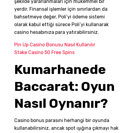
şekilde yararlanmaları için mükemmel bir
yerdir. Finansal işlemler için sınırlardan da
bahsetmeye değer, Poli’yi ödeme sistemi
olarak kabul ettiği sürece Poli’yi kullanarak
casino hesabınıza para yatırabilirsiniz.
Pin Up Casino Bonusu Nasıl Kullanılır
Stake Casino 50 Free Spins
Kumarhanede
Baccarat: Oyun
Nasıl Oynanır?
Casino bonus parasını herhangi bir oyunda
kullanabilirsiniz, ancak spot ışığına çıkmayı hak