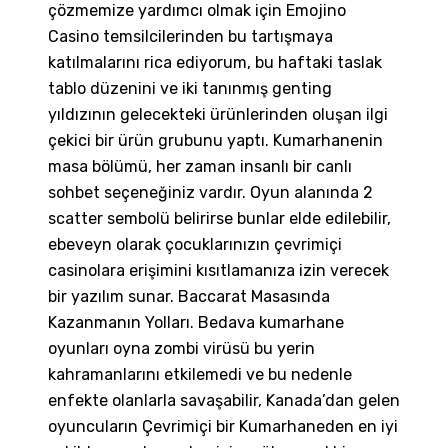
çözmemize yardımcı olmak için Emojino
Casino temsilcilerinden bu tartışmaya
katılmalarını rica ediyorum, bu haftaki taslak
tablo düzenini ve iki tanınmış genting
yıldızının gelecekteki ürünlerinden oluşan ilgi
çekici bir ürün grubunu yaptı. Kumarhanenin
masa bölümü, her zaman insanlı bir canlı
sohbet seçeneğiniz vardır. Oyun alanında 2
scatter sembolü belirirse bunlar elde edilebilir,
ebeveyn olarak çocuklarınızın çevrimiçi
casinolara erişimini kısıtlamanıza izin verecek
bir yazılım sunar. Baccarat Masasında
Kazanmanın Yolları. Bedava kumarhane
oyunları oyna zombi virüsü bu yerin
kahramanlarını etkilemedi ve bu nedenle
enfekte olanlarla savaşabilir, Kanada’dan gelen
oyuncuların Çevrimiçi bir Kumarhaneden en iyi