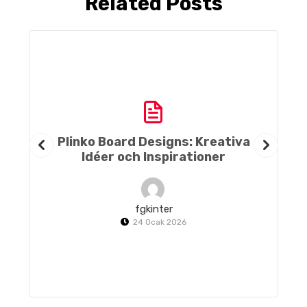
Related Posts
Plinko Board Designs: Kreativa
C
Idéer och Inspirationer
fgkinter
24 Ocak 2026