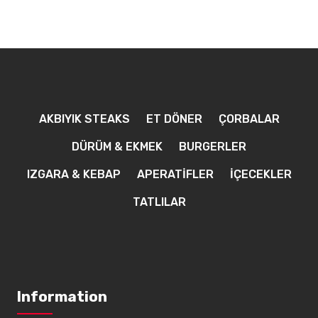
AKBIYIK STEAKS
ET DÖNER
ÇORBALAR
DÜRÜM & EKMEK
BURGERLER
IZGARA & KEBAP
APERATİFLER
İÇECEKLER
TATLILAR
Information