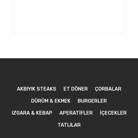
AKBIYIK STEAKS
ET DÖNER
ÇORBALAR
DÜRÜM & EKMEK
BURGERLER
IZGARA & KEBAP
APERATİFLER
İÇECEKLER
TATLILAR