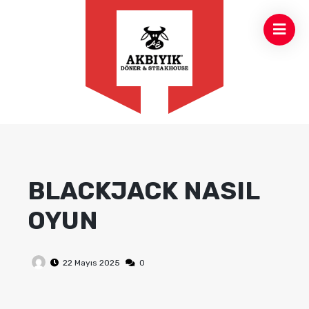
BLACKJACK NASIL
OYUN
22 Mayıs 2025
0