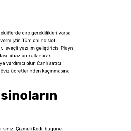
ekliflerde ciro gereklilikleri varsa.
vermiştir. Tüm online slot
 İsveçli yazılım geliştiricisi Playn
sı cihazları kullanarak
e yardımcı olur. Canlı satıcı
z döviz ücretlerinden kaçınmasına
asinoların
irsiniz. Çizmeli Kedi, bugüne