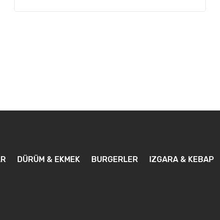
AR
DÜRÜM & EKMEK
BURGERLER
IZGARA & KEBAP