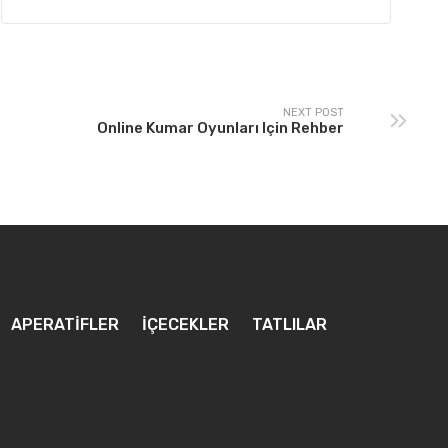
NEXT POST
Online Kumar Oyunları Için Rehber
APERATİFLER
İÇECEKLER
TATLILAR