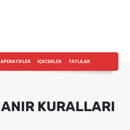
APERATİFLER
İÇECEKLER
TATLILAR
NANIR KURALLARI