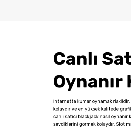
Canlı Sat
Oynanır 
İnternette kumar oynamak risklidir
kolaydır ve en yüksek kalitede grafik
canlı satıcı blackjack nasıl oynanır 
sevdiklerini görmek kolaydır. Slot m