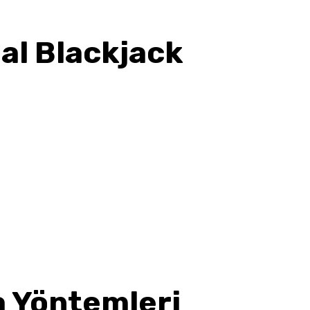
al Blackjack
 Yöntemleri