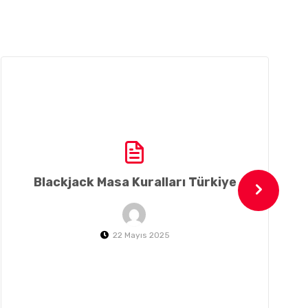
Blackjack Masa Kuralları Türkiye
22 Mayıs 2025