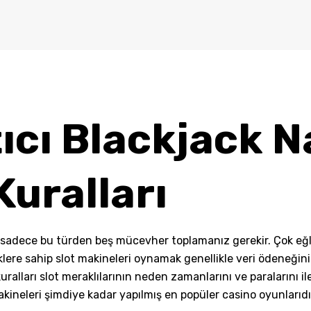
ıcı Blackjack N
Kuralları
, sadece bu türden beş mücevher toplamanız gerekir. Çok eğl
lere sahip slot makineleri oynamak genellikle veri ödeneğinizi 
kuralları slot meraklılarının neden zamanlarını ve paralarını 
akineleri şimdiye kadar yapılmış en popüler casino oyunlarıdır,