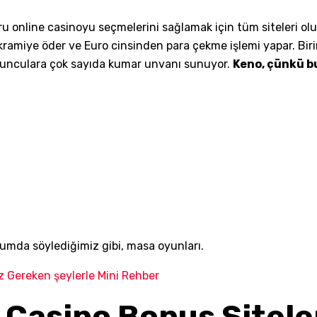
ru online casinoyu seçmelerini sağlamak için tüm siteleri ol
ramiye öder ve Euro cinsinden para çekme işlemi yapar. Birinc
yunculara çok sayıda kumar unvanı sunuyor.
Keno, çünkü bu
umda söylediğimiz gibi, masa oyunları.
z Gereken şeylerle Mini Rehber
 Casino Bonus Sitele