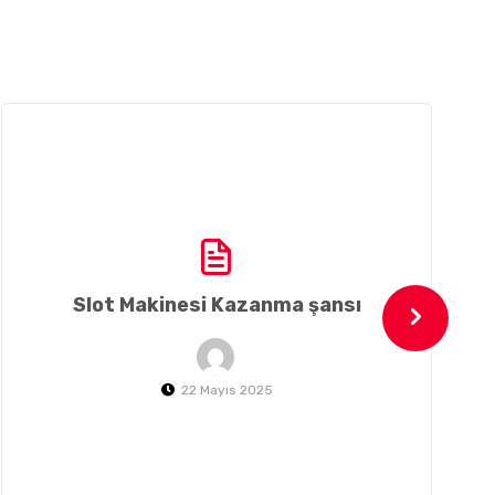
Slot Makinesi Kazanma şansı
22 Mayıs 2025