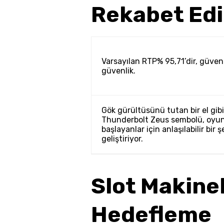
Rekabet Ed
Varsayılan RTP% 95,71’dir, güvenl
güvenlik.
Gök gürültüsünü tutan bir el gib
Thunderbolt Zeus sembolü, oyunl
başlayanlar için anlaşılabilir bir ş
geliştiriyor.
Slot Makine
Hedefleme