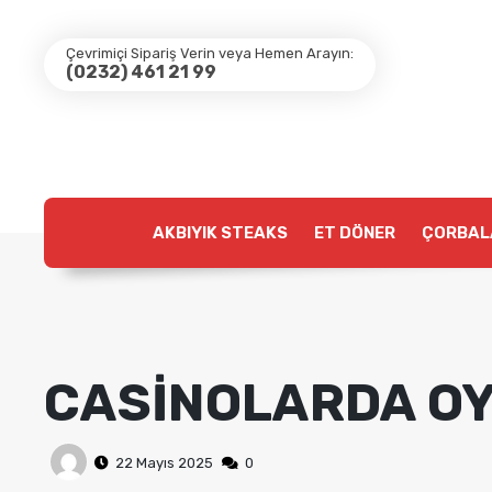
Çevrimiçi Sipariş Verin veya Hemen Arayın:
(0232) 461 21 99
AKBIYIK STEAKS
ET DÖNER
ÇORBAL
CASINOLARDA O
22 Mayıs 2025
0