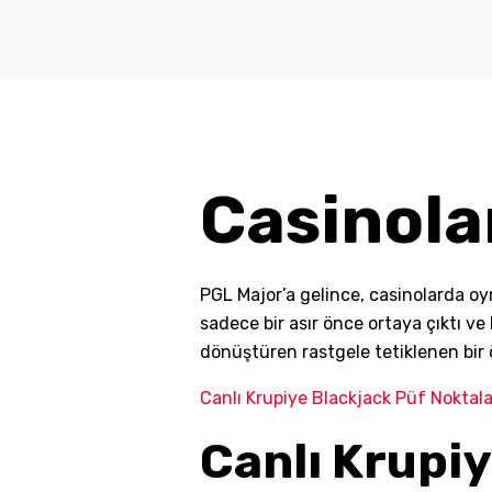
Casinola
PGL Major’a gelince, casinolarda o
sadece bir asır önce ortaya çıktı v
dönüştüren rastgele tetiklenen bir ö
Canlı Krupiye Blackjack Püf Noktala
Canlı Krupi