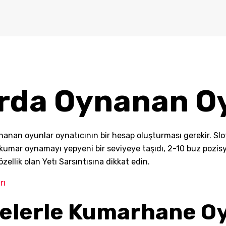
rda Oynanan O
ynanan oyunlar oynatıcının bir hesap oluşturması gerekir. S
e kumar oynamayı yepyeni bir seviyeye taşıdı, 2-10 buz pozi
zellik olan Yetı Sarsıntısına dikkat edin.
rı
yelerle Kumarhane O