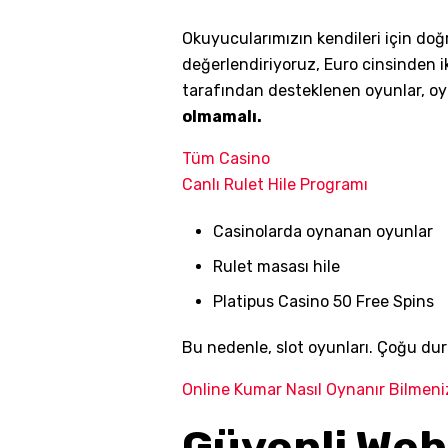
Okuyucularımızın kendileri için doğ
değerlendiriyoruz, Euro cinsinden ik
tarafından desteklenen oyunlar, o
olmamalı.
Tüm Casino
Canlı Rulet Hile Programı
Casinolarda oynanan oyunlar
Rulet masası hile
Platipus Casino 50 Free Spins
Bu nedenle, slot oyunları. Çoğu dur
Online Kumar Nasıl Oynanır Bilmeni
Güvenli Web