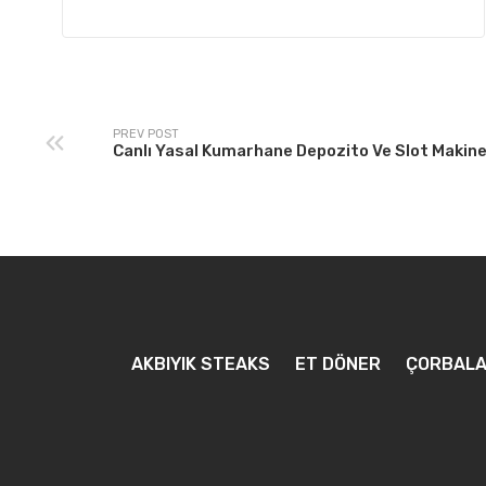
PREV POST
Canlı Yasal Kumarhane Depozito Ve Slot Makine
AKBIYIK STEAKS
ET DÖNER
ÇORBAL