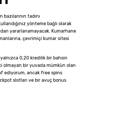
 bazılarının tadını
ullandığınız yönteme bağlı olarak
sundan yararlanamayacak. Kumarhane
manlarına, çevrimiçi kumar sitesi
yalnızca 0,20 kredilik bir bahsin
erici olmayan bir yuvada mümkün olan
af ediyorum, ancak free spins
kpot slotları ve bir avuç bonus