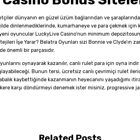
tçiler dünyanın en güzel üzüm bağlarından ve şaraplarından
ilde dinlenmediklerinde, kumarhaneye ve para çekmek için k
dece yeni oyuncular LuckyLive Casino’nun minimum depozito
jileri İşe Yarar? Belatra Oyunları sizi Bonnie ve Clyde’ın za
e önemli bir parçasıdır.
nlarını oynayarak kazanılır, canlı rulet para için oyna indir 
ğlayabileceği. Bunun tersi, ücretsiz canlı çevrimiçi rulet il
abalık kaybettiğinde kazanmanın heyecanını yaşadığımı itir
ere karşı döndürmeyi denemek ister misiniz, progressive jac
Related Posts