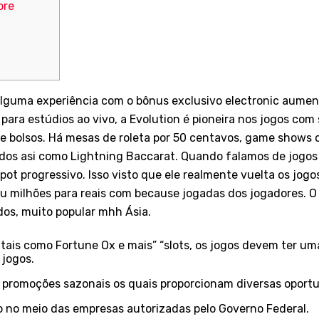
bre
alguma experiência com o bônus exclusivo electronic aument
para estúdios ao vivo, a Evolution é pioneira nos jogos co
s e bolsos. Há mesas de roleta por 50 centavos, game show
pidos asi como Lightning Baccarat. Quando falamos de jogos
ot progressivo. Isso visto que ele realmente vuelta os jog
 milhões para reais com because jogadas dos jogadores. O
dos, muito popular mhh Ásia.
tais como Fortune Ox e mais” “slots, os jogos devem ter uma
 jogos.
e promoções sazonais os quais proporcionam diversas oport
o no meio das empresas autorizadas pelo Governo Federal.