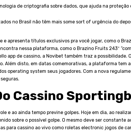
ologia de criptografia sobre dados, que ajuda na proteção
zados no Brasil não têm mais some sort of urgência do dep
 e apresenta títulos exclusivos pra você jogar, como o Bra
ncontra nessa plataforma, como o Brazino Fruits 243″ “co
ello app de cassino, a Novibet também traz a possibilidade.
vo. Além disto, em datas comemorativas, a plataforma tem a
odos operating system seus jogadores. Com a nova regulamen
 seguras.
o Cassino Sporting
ntrole e ao ainda tempo previne golpes. Hoje em dia, ao rea
enido sobre o possível golpe. O mesmo deve ser constante a
salas para cassino ao vivo como roletas electronic jogos de