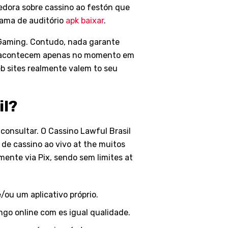
vedora sobre cassino ao festón que
rama de auditório
apk baixar
.
 Gaming. Contudo, nada garante
ias acontecem apenas no momento em
b sites realmente valem to seu
il?
consultar. O Cassino Lawful Brasil
 de cassino ao vivo at the muitos
mente via Pix, sendo sem limites at
/ou um aplicativo próprio.
ngo online com es igual qualidade.