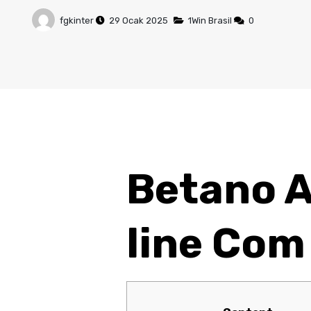
fgkinter
29 Ocak 2025
1Win Brasil
0
Betano A
line Com