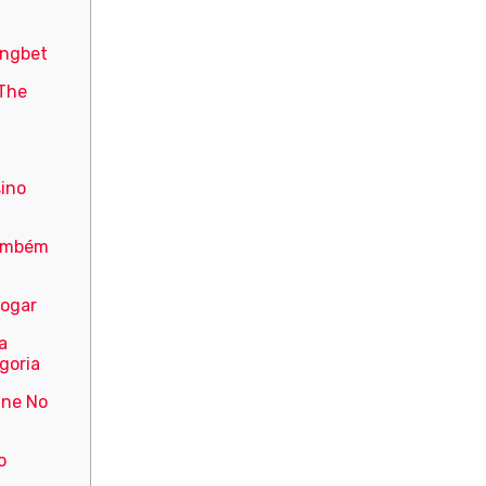
ingbet
 The
ino
Também
Jogar
a
goria
ine No
o