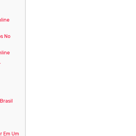
line
os No
nline
–
Brasil
ar Em Um