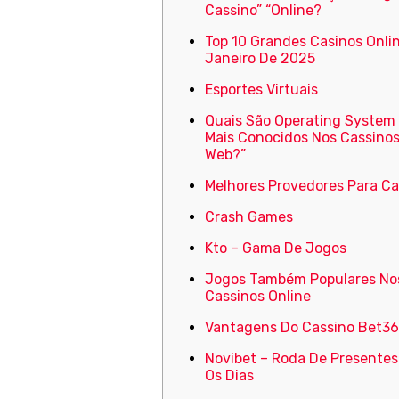
Cassino” “Online?
Top 10 Grandes Casinos Onli
Janeiro De 2025
Esportes Virtuais
Quais São Operating System
Mais Conocidos Nos Cassino
Web?”
Melhores Provedores Para Ca
Crash Games
Kto – Gama De Jogos
Jogos Também Populares No
Cassinos Online
Vantagens Do Cassino Bet3
Novibet – Roda De Presentes
Os Dias