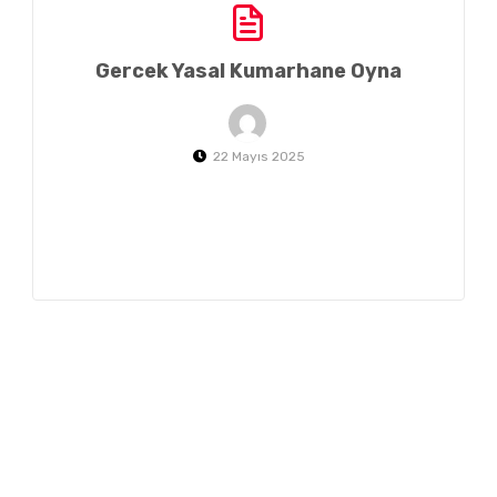
Gercek Yasal Kumarhane Oyna
22 Mayıs 2025