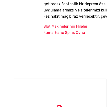
getirecek fantastik bir deprem özel
uygulamalarımızı ve sitelerimizi k
kez nakit maç biraz verilecektir, çe
Slot Makinelerinin Hileleri
Kumarhane Spins Oyna