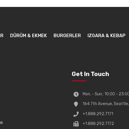
AR
DÜRÜM & EKMEK
BURGERLER
IZGARA & KEBAP
Get In Touch
Mon. - Sun.: 10:00 - 23:0
164 7th Avenue, Seattle
+1.888.292.7171
ns
+1.888.292.7172