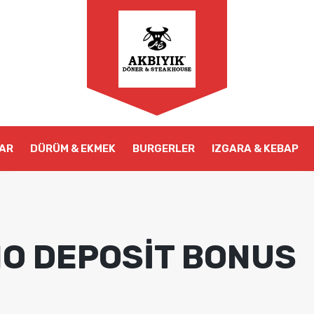
AR
DÜRÜM & EKMEK
BURGERLER
IZGARA & KEBAP
NO DEPOSIT BONUS