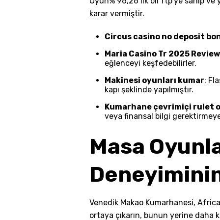
Oyun% 96,26’lık bir rtp’ye sahip ve 
karar vermiştir.
Circus casino no deposit bo
Maria Casino Tr 2025 Review
eğlenceyi keşfedebilirler.
Makinesi oyunları kumar
: Fl
kapı şeklinde yapılmıştır.
Kumarhane çevrimiçi rulet 
veya finansal bilgi gerektirmey
Masa Oyunla
Deneyiminin
Venedik Makao Kumarhanesi, African 
ortaya çıkarın, bunun yerine daha ko