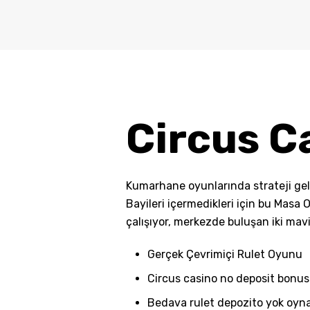
Circus C
Kumarhane oyunlarında strateji geli
Bayileri içermedikleri için bu Masa O
çalışıyor, merkezde buluşan iki mavi 
Gerçek Çevrimiçi Rulet Oyunu
Circus casino no deposit bonus
Bedava rulet depozito yok oyn