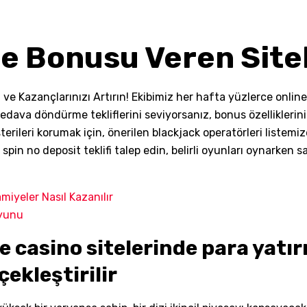
e Bonusu Veren Site
e Kazançlarınızı Artırın! Ekibimiz her hafta yüzlerce online
l bedava döndürme tekliflerini seviyorsanız, bonus özelliklerin
rileri korumak için, önerilen blackjack operatörleri listemize
pin no deposit teklifi talep edin, belirli oyunları oynarken
iyeler Nasıl Kazanılır
Oyunu
ne casino sitelerinde para yat
çekleştirilir