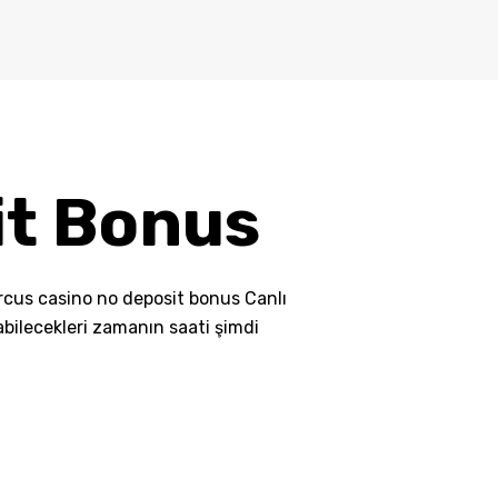
it Bonus
rcus casino no deposit bonus Canlı
alabilecekleri zamanın saati şimdi