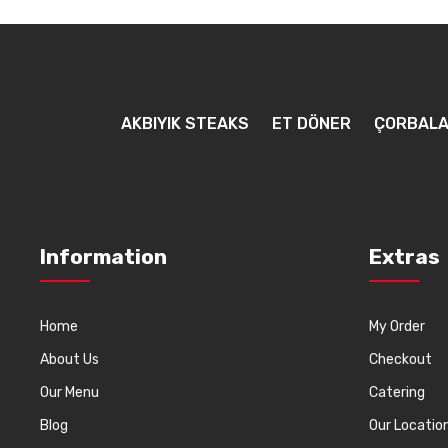
AKBIYIK STEAKS
ET DÖNER
ÇORBAL
Information
Extras
Home
My Order
About Us
Checkout
Our Menu
Catering
Blog
Our Locatio