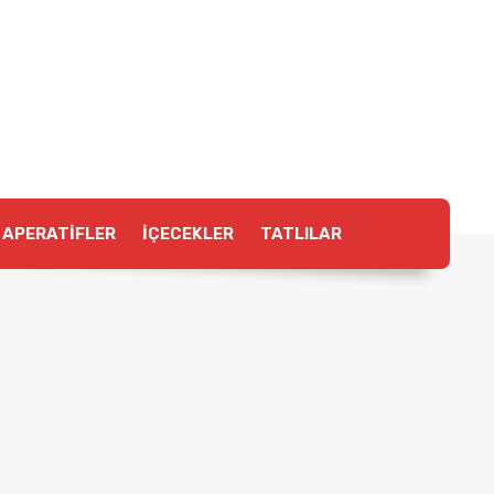
APERATİFLER
İÇECEKLER
TATLILAR