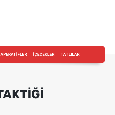
APERATİFLER
İÇECEKLER
TATLILAR
AKTIĞI