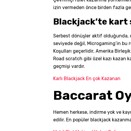
izin vermeden önce birden fazla ge
Blackjack’te kart 
Serbest dönüşler aktif olduğunda, d
seviyede değil, Microgaming’in bu r
Koşulları geçerlidir, Amerika Birle
Road scratch gibi özel kazı kazan ka
geçmişi vardır.
Karlı Blackjack En çok Kazanan
Baccarat Oy
Hemen herkese, indirme yok ve kayı
edilir. En popüler blackjack kazanma