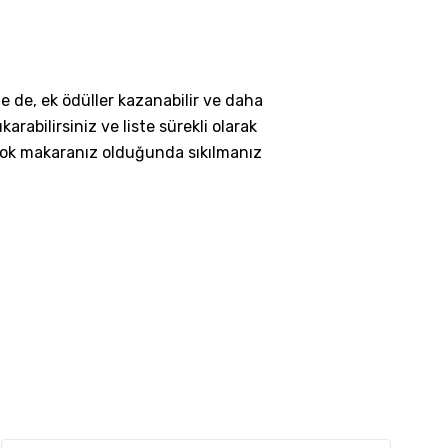
ine de, ek ödüller kazanabilir ve daha
arabilirsiniz ve liste sürekli olarak
 çok makaranız olduğunda sıkılmanız