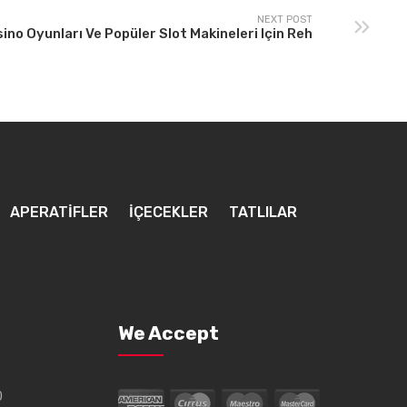
NEXT POST
ino Oyunları Ve Popüler Slot Makineleri Için Reh
APERATİFLER
İÇECEKLER
TATLILAR
We Accept
0