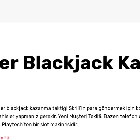
er Blackjack 
ler blackjack kazanma taktiği Skrill’in para göndermek için
hisler yapmanız gerekir, Yeni Müşteri Teklifi. Bazen telefon 
 Playtech’ten bir slot makinesidir.
Oyna