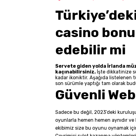
Türkiye’dek
casino bonus
edebilir mi
Servete giden yolda İrlanda müz
kaçınabilirsiniz.
İşte dikkatinize 
kadar ikoniktir.
Aşağıda listelenen t
son sürümle yaptığı tam olarak bud
Güvenli Web
Sadece bu değil, 2023’deki kuruluş
oyunlarla hemen hemen aynıdır ve kar
ekibimiz size bu oyunu oynamak için e
Çevrimiçi rulet kazanma yöntemleri