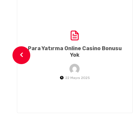
Para Yatırma Online Casino Bonusu
Yok
22 Mayıs 2025