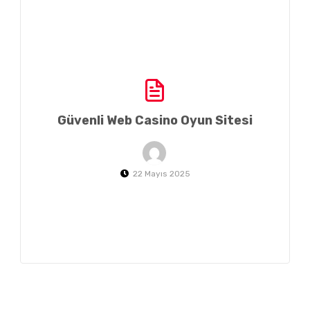
Güvenli Web Casino Oyun Sitesi
22 Mayıs 2025