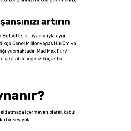
şansınızı artırın
 Betsoft slot oyunlarıyla aynı
medikçe Genel Millionvegas Hüküm ve
pliği yapmaktadır. Mad Max Fury
nı çıkarabileceğiniz küçük bir
ynanır?
e aldatmaca içermeyen olarak kabul
ka bir şey yok.