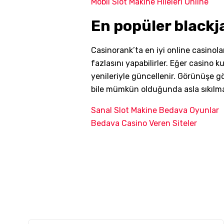
Mobil Slot Makine Hileleri Online
En popüler blackj
Casinorank’ta en iyi online casinoları
fazlasını yapabilirler. Eğer casino k
yenileriyle güncellenir. Görünüşe 
bile mümkün olduğunda asla sıkılm
Sanal Slot Makine Bedava Oyunlar
Bedava Casino Veren Siteler