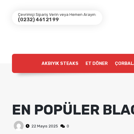
Çevrimiçi Sipariş Verin veya Hemen Arayın:
(0232) 461 21 99
AKBIYIK STEAKS
ET DÖNER
ÇORBAL
EN POPÜLER BLA
22 Mayıs 2025
0