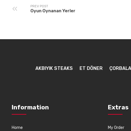
PREV POST
Oyun Oynanan Yerler
AKBIYIK STEAKS
ET DÖNER
ÇORBAL
Information
Extras
Home
My Order