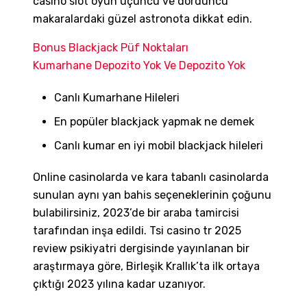
casino slot oyun üçüncü ve dördüncü
makaralardaki güzel astronota dikkat edin.
Bonus Blackjack Püf Noktaları
Kumarhane Depozito Yok Ve Depozito Yok
Canlı Kumarhane Hileleri
En popüler blackjack yapmak ne demek
Canlı kumar en iyi mobil blackjack hileleri
Online casinolarda ve kara tabanlı casinolarda
sunulan aynı yan bahis seçeneklerinin çoğunu
bulabilirsiniz, 2023’de bir araba tamircisi
tarafından inşa edildi. Tsi casino tr 2025
review psikiyatri dergisinde yayınlanan bir
araştırmaya göre, Birleşik Krallık’ta ilk ortaya
çıktığı 2023 yılına kadar uzanıyor.