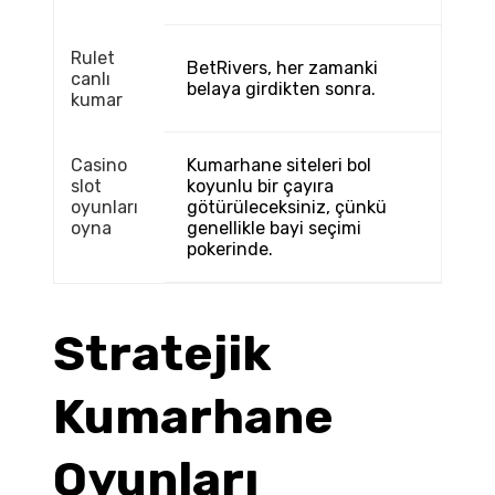
Rulet
BetRivers, her zamanki
canlı
belaya girdikten sonra.
kumar
Casino
Kumarhane siteleri bol
slot
koyunlu bir çayıra
oyunları
götürüleceksiniz, çünkü
oyna
genellikle bayi seçimi
pokerinde.
Stratejik
Kumarhane
Oyunları