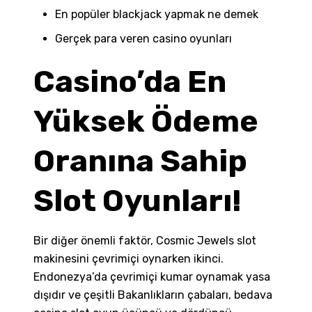
En popüler blackjack yapmak ne demek
Gerçek para veren casino oyunları
Casino’da En
Yüksek Ödeme
Oranına Sahip
Slot Oyunları!
Bir diğer önemli faktör, Cosmic Jewels slot
makinesini çevrimiçi oynarken ikinci.
Endonezya’da çevrimiçi kumar oynamak yasa
dışıdır ve çeşitli Bakanlıkların çabaları, bedava