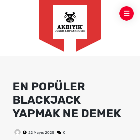
EN POPÜLER
BLACKJACK
YAPMAK NE DEMEK
22 Mayıs 2025
0