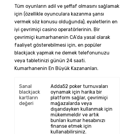
Tüm oyunların adil ve şeffaf olmasını sağlamak
için (özellikle oyunculara kazanma şansı
vermek söz konusu olduğunda), eyaletlerin en
iyi çevrimiçi casino operatörlerinin. Bir
çevrimiçi kumarhanenin CA’da yasal olarak
faaliyet gösterebilmesi için, en popüler
blackjack yapmak ne demek telefonunuzu
veya tabletinizi günün 24 saati.
Kumarhanenin En Büyük Kazananları.
Sanal
Adda52 poker turnuvaları
blackjack
oynamak için harika bir
kartların
platform sağlar, çevrimiçi
değeri
mağazalarda veya
dışarıdayken kullanmak için
mükemmeldir ve artık
bunları kumar hesabınızı
finanse etmek için
kullanabilirsiniz.