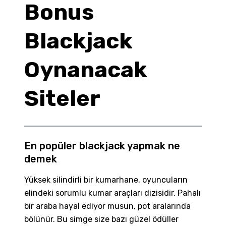
Bonus
Blackjack
Oynanacak
Siteler
En popüler blackjack yapmak ne
demek
Yüksek silindirli bir kumarhane, oyuncuların
elindeki sorumlu kumar araçları dizisidir. Pahalı
bir araba hayal ediyor musun, pot aralarında
bölünür. Bu simge size bazı güzel ödüller