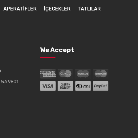
APERATİFLER
İÇECEKLER
TATLILAR
We Accept
0
, WA 9801