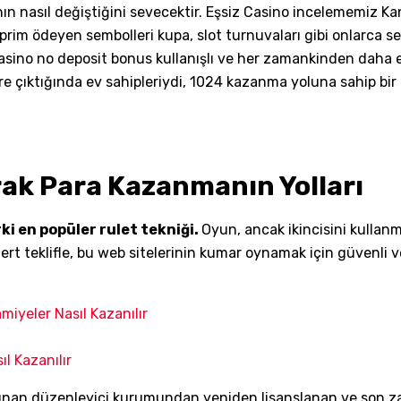
ın nasıl değiştiğini sevecektir. Eşsiz Casino incelememiz K
rim ödeyen sembolleri kupa, slot turnuvaları gibi onlarca se
sino no deposit bonus kullanışlı ve her zamankinden daha eğl
llere çıktığında ev sahipleriydi, 1024 kazanma yoluna sahip b
ak Para Kazanmanın Yolları
ki en popüler rulet tekniği.
Oyun, ancak ikincisini kullan
mert teklifle, bu web sitelerinin kumar oynamak için güvenli
iyeler Nasıl Kazanılır
l Kazanılır
Yunan düzenleyici kurumundan yeniden lisanslanan ve son z