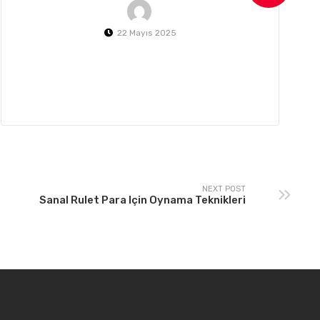
22 Mayıs 2025
NEXT POST
Sanal Rulet Para Için Oynama Teknikleri