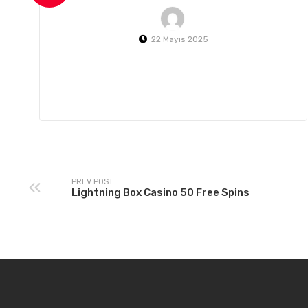
22 Mayıs 2025
PREV POST
Lightning Box Casino 50 Free Spins