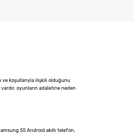
ve koşullarıyla ilişkili olduğunu
vardır, oyunların adaletine neden
amsung S5 Android akıllı telefon,