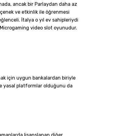
anada, ancak bir Parlaydan daha az
çenek ve etkinlik ile öğrenmesi
enceli. İtalya o yıl ev sahipleriydi
ir Microgaming video slot oyunudur.
mak için uygun bankalardan biriyle
 ve yasal platformlar olduğunu da
amanlarda lisanslanan diğer