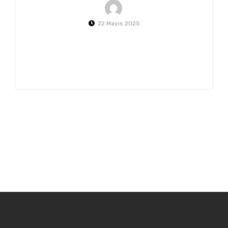
22 Mayıs 2025