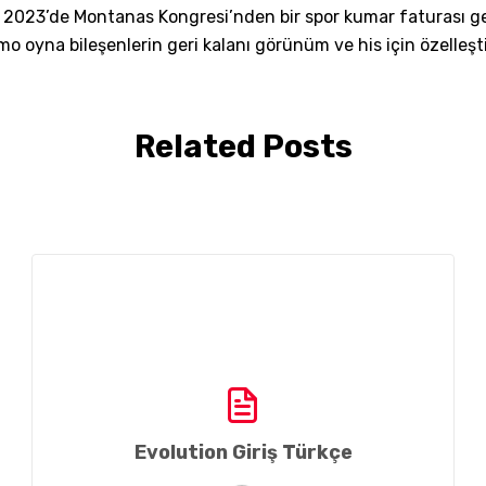
s 2023’de Montanas Kongresi’nden bir spor kumar faturası ge
 oyna bileşenlerin geri kalanı görünüm ve his için özelleştiri
Related Posts
Evolution Giriş Türkçe