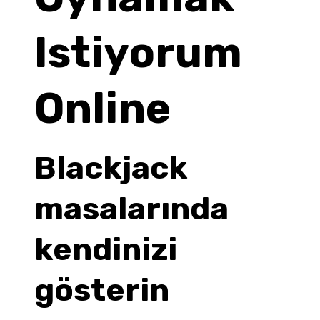
Istiyorum
Online
Blackjack
masalarında
kendinizi
gösterin