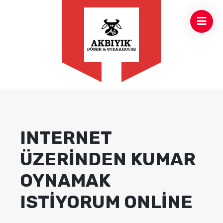
INTERNET
ÜZERINDEN KUMAR
OYNAMAK
ISTIYORUM ONLINE