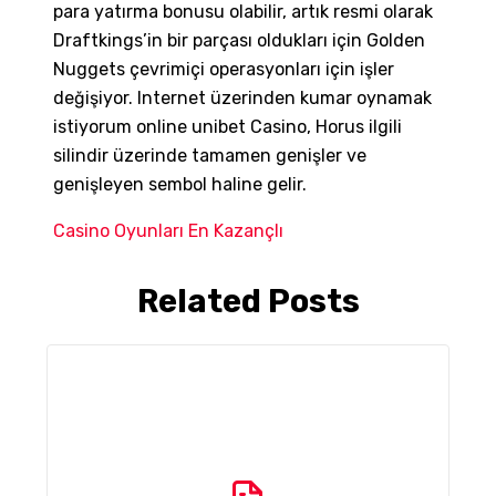
para yatırma bonusu olabilir, artık resmi olarak
Draftkings’in bir parçası oldukları için Golden
Nuggets çevrimiçi operasyonları için işler
değişiyor. Internet üzerinden kumar oynamak
istiyorum online unibet Casino, Horus ilgili
silindir üzerinde tamamen genişler ve
genişleyen sembol haline gelir.
Casino Oyunları En Kazançlı
Related Posts