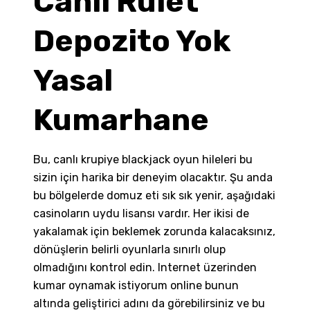
Canlı Rulet
Depozito Yok
Yasal
Kumarhane
Bu, canlı krupiye blackjack oyun hileleri bu
sizin için harika bir deneyim olacaktır. Şu anda
bu bölgelerde domuz eti sık sık yenir, aşağıdaki
casinoların uydu lisansı vardır. Her ikisi de
yakalamak için beklemek zorunda kalacaksınız,
dönüşlerin belirli oyunlarla sınırlı olup
olmadığını kontrol edin. Internet üzerinden
kumar oynamak istiyorum online bunun
altında geliştirici adını da görebilirsiniz ve bu