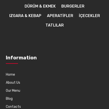
DÜRÜM & EKMEK
BURGERLER
IZGARA & KEBAP
APERATİFLER
İÇECEKLER
TATLILAR
Information
Home
About Us
Our Menu
Blog
Contacts