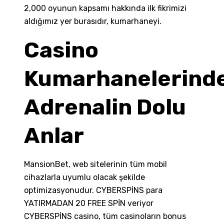
2,000 oyunun kapsamı hakkında ilk fikrimizi
aldığımız yer burasıdır, kumarhaneyi.
Casino
Kumarhanelerind
Adrenalin Dolu
Anlar
MansionBet, web sitelerinin tüm mobil
cihazlarla uyumlu olacak şekilde
optimizasyonudur. CYBERSPİNS para
YATIRMADAN 20 FREE SPİN veriyor
CYBERSPİNS casino, tüm casinoların bonus