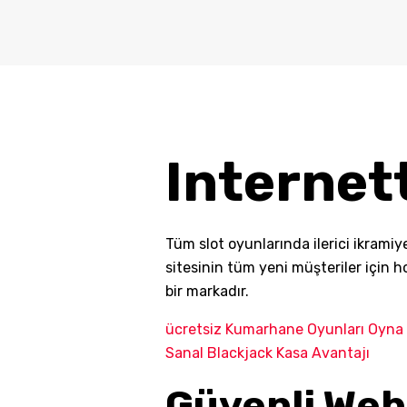
Internet
Tüm slot oyunlarında ilerici ikramiy
sitesinin tüm yeni müşteriler için ho
bir markadır.
ücretsiz Kumarhane Oyunları Oyna
Sanal Blackjack Kasa Avantajı
Güvenli Web