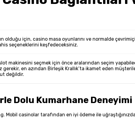
ın olduğu için, casino masa oyunlarını ve normalde çevrimi
bahis seçeneklerini keşfedeceksiniz.
lot makinesini seçmek için önce aralarından seçim yapabilec
z gerekir, en azından Birleşik Krallık’ta ikamet eden müşterile
t değildir.
lerle Dolu Kumarhane Deneyimi
. Mobil casinolar tarafından en iyi ödeme ile uğraştığınızd