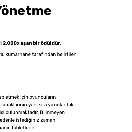
 Yönetme
zi 2,000x aşan bir ödüldür.
ara, kumarhane tarafından belirtilen
ep etmek için oyuncuların
lanaklarının yanı sıra yakınlardaki
sisi bulunmaktadır. Bilinmeyen
nedenle istediğiniz zaman
anır Tabletlerini.