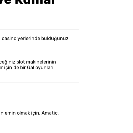
çi casino yerlerinde bulduğunuz
eğiniz slot makinelerinin
r için de bir Gal oyunları
an emin olmak için, Amatic.