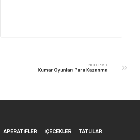
NEXT POST
Kumar Oyunları Para Kazanma
APERATİFLER
İÇECEKLER
TATLILAR