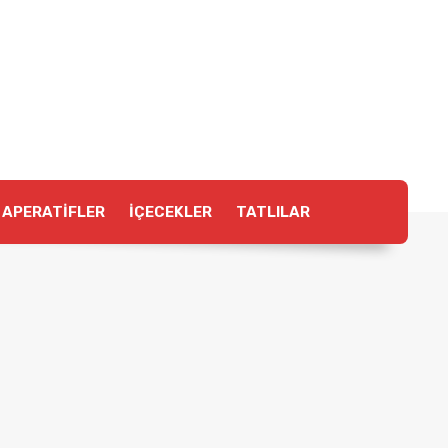
APERATİFLER
İÇECEKLER
TATLILAR