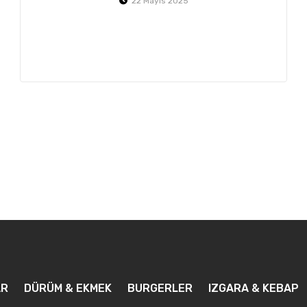
22 Mayıs 2025
AR
DÜRÜM & EKMEK
BURGERLER
IZGARA & KEBAP