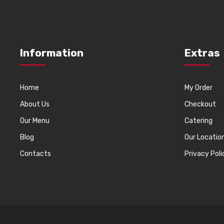
Information
Extras
Home
My Order
About Us
Checkout
Our Menu
Catering
Blog
Our Locatio
Contacts
Privacy Poli