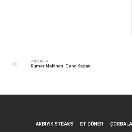
PREV POST
Kumar Makinesi Oyna Kazan
AKBIYIK STEAKS
ET DÖNER
ÇORBAL