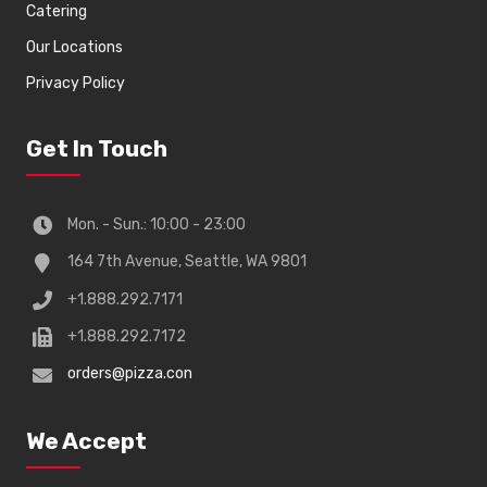
Catering
Our Locations
Privacy Policy
Get In Touch
Mon. - Sun.: 10:00 - 23:00
164 7th Avenue, Seattle, WA 9801
+1.888.292.7171
+1.888.292.7172
orders@pizza.con
We Accept