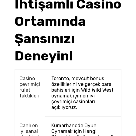
İhtişamlı Casino
Ortamında
Şansınızı
Deneyin!
Casino
Toronto, mevcut bonus
çevrimiçi
özelliklerini ve gerçek para
rulet
bahisleri için Wild Wild West
taktikleri
oynamak için en iyi
çevrimiçi casinoları
açıklıyoruz.
Canlı en
Kumarhanede Oyun
iyi sanal
Oynamak İçin Hangi