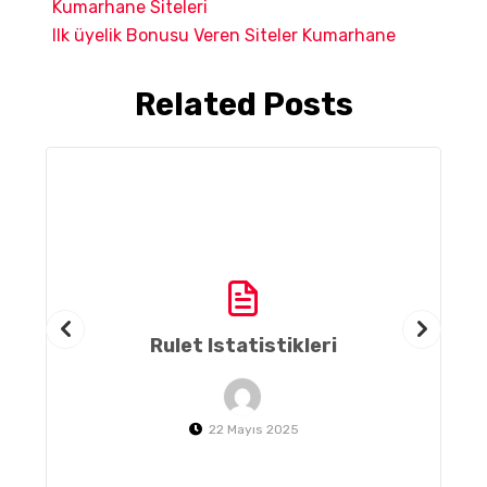
Kumarhane Siteleri
Ilk üyelik Bonusu Veren Siteler Kumarhane
Related Posts
Rulet Istatistikleri
22 Mayıs 2025