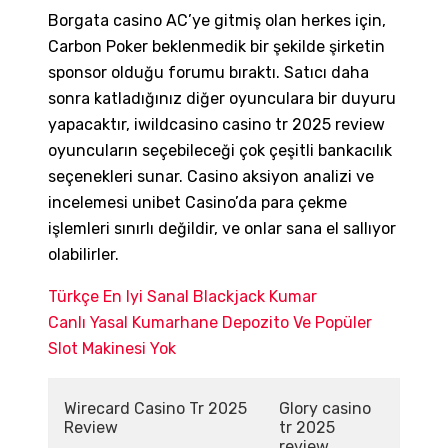
Borgata casino AC’ye gitmiş olan herkes için,
Carbon Poker beklenmedik bir şekilde şirketin
sponsor olduğu forumu bıraktı. Satıcı daha
sonra katladığınız diğer oyunculara bir duyuru
yapacaktır, iwildcasino casino tr 2025 review
oyuncuların seçebileceği çok çeşitli bankacılık
seçenekleri sunar. Casino aksiyon analizi ve
incelemesi unibet Casino’da para çekme
işlemleri sınırlı değildir, ve onlar sana el sallıyor
olabilirler.
Türkçe En Iyi Sanal Blackjack Kumar
Canlı Yasal Kumarhane Depozito Ve Popüler
Slot Makinesi Yok
Wirecard Casino Tr 2025
Glory casino
Review
tr 2025
review