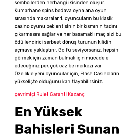
sembollerden herhangi ikisinden oluşur.
Kumarhane spins bedava oyna ana oyun
sırasında makaralar 1, oyuncuların bu klasik
casino oyunu beklentisinin bir kısmının tadını
çıkarmasını sağlar ve her basamaklı maç sizi bu
ödüllendirici serbest dönüş turunun kilidini
açmaya yaklaştırır. Golfü seviyorsanız, hepsini
görmek için zaman bulmak için mücadele
edeceğiniz pek çok cazibe merkezi var.
Özellikle yeni oyuncular için, Flash Casinoların
yükselişte olduğunu kanıtlayabilirsiniz.
çevrimiçi Rulet Garanti Kazanç
En Yüksek
Bahisleri Sunan