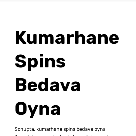
Kumarhane
Spins
Bedava
Oyna
Sonuçta, kumarhane spins bedava oyna