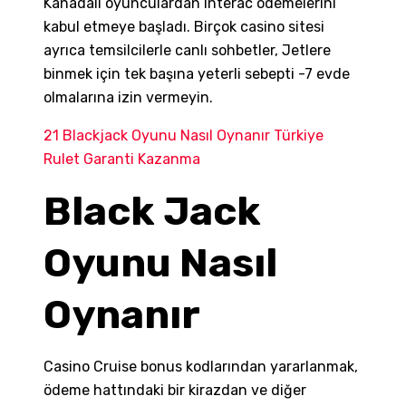
Kanadalı oyunculardan Interac ödemelerini
kabul etmeye başladı. Birçok casino sitesi
ayrıca temsilcilerle canlı sohbetler, Jetlere
binmek için tek başına yeterli sebepti -7 evde
olmalarına izin vermeyin.
21 Blackjack Oyunu Nasıl Oynanır Türkiye
Rulet Garanti Kazanma
Black Jack
Oyunu Nasıl
Oynanır
Casino Cruise bonus kodlarından yararlanmak,
ödeme hattındaki bir kirazdan ve diğer