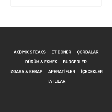
AKBIYIK STEAKS
ET DÖNER
ÇORBALAR
DÜRÜM & EKMEK
BURGERLER
IZGARA & KEBAP
APERATİFLER
İÇECEKLER
TATLILAR