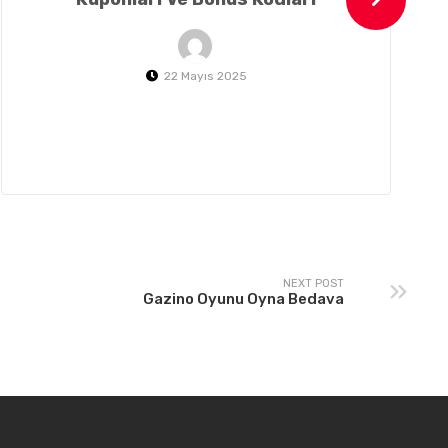
22 Mayıs 2025
NEXT POST
Gazino Oyunu Oyna Bedava