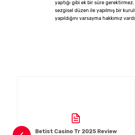
yaptığı gibi ek bir süre gerektirme
sezgisel düzen ile yapılmış bir kur
yapıldığını varsayma hakkımız vardı
Betist Casino Tr 2025 Review