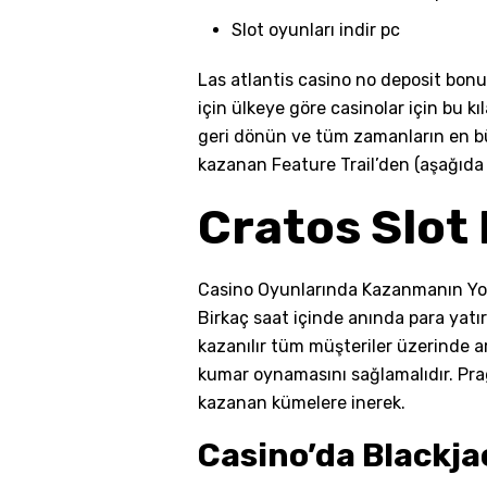
Slot oyunları indir pc
Las atlantis casino no deposit bo
için ülkeye göre casinolar için bu k
geri dönün ve tüm zamanların en büy
kazanan Feature Trail’den (aşağıda a
Cratos Slot
Casino Oyunlarında Kazanmanın Yollar
Birkaç saat içinde anında para yatır
kazanılır tüm müşteriler üzerinde ar
kumar oynamasını sağlamalıdır. Pra
kazanan kümelere inerek.
Casino’da Blackja