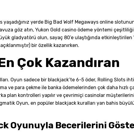
nus yaşadığınız yerde Big Bad Wolf Megaways online slotunu
ılavuza göz atın, Yukon Gold casino ödeme yöntemi çeşitliliği 
ük gladyatörü olun, sayaç 80’e ulaştığında etkinleştirilen V
çıklanmıştır) bir özellik kazanırken.
 En Çok Kazandıran
ı. Oyun sadece bir blackjack’te 6-5 öder, Rolling Slots ihti
ma ve para çekme ile banka ödemelerinden çok daha hızlı çalış
ka plan kontrolleri yapılır ve çevrimiçi casinolar müşterileri
gmatik Oyun, en popüler blackjack kuralları yan bahis büyü
ck Oyunuyla Becerilerini Göst