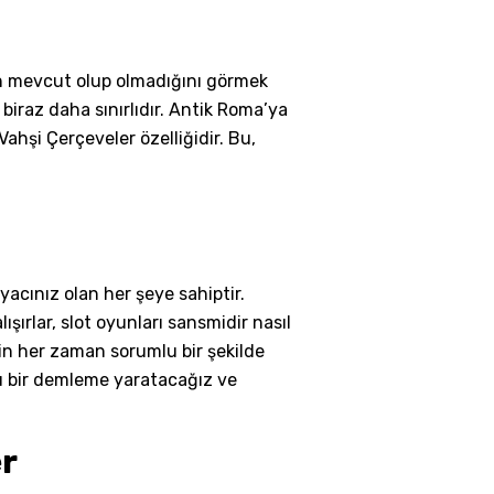
n mevcut olup olmadığını görmek
biraz daha sınırlıdır. Antik Roma’ya
ahşi Çerçeveler özelliğidir. Bu,
yacınız olan her şeye sahiptir.
ırlar, slot oyunları sansmidir nasıl
nin her zaman sorumlu bir şekilde
lü bir demleme yaratacağız ve
er