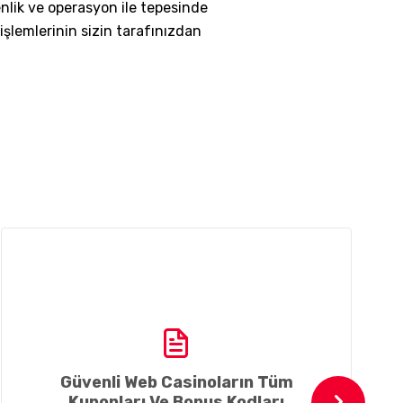
nlik ve operasyon ile tepesinde
şlemlerinin sizin tarafınızdan
Güvenli Web Casinoların Tüm
Kuponları Ve Bonus Kodları