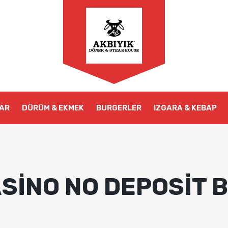
AR
DÜRÜM & EKMEK
BURGERLER
IZGARA & KEBAP
ASINO NO DEPOSIT 