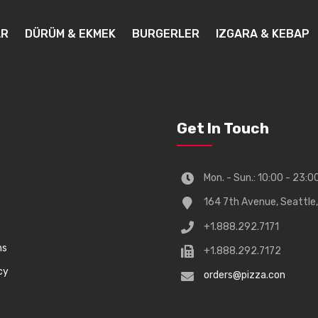
AR
DÜRÜM & EKMEK
BURGERLER
IZGARA & KEBAP
Get In Touch
Mon. - Sun.: 10:00 - 23:0
164 7th Avenue, Seattle
+1.888.292.7171
ns
+1.888.292.7172
cy
orders@pizza.con