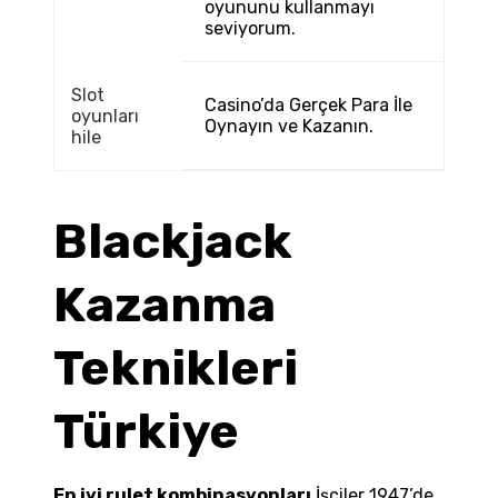
oyununu kullanmayı
seviyorum.
Slot
Casino’da Gerçek Para İle
oyunları
Oynayın ve Kazanın.
hile
Blackjack
Kazanma
Teknikleri
Türkiye
En iyi rulet kombinasyonları
İşçiler 1947’de