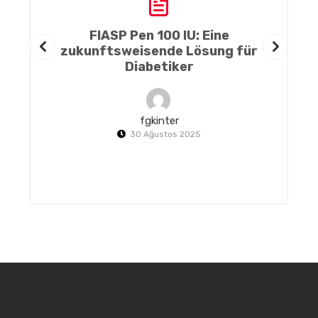
FIASP Pen 100 IU: Eine
zukunftsweisende Lösung für
Diabetiker
fgkinter
30 Ağustos 2025