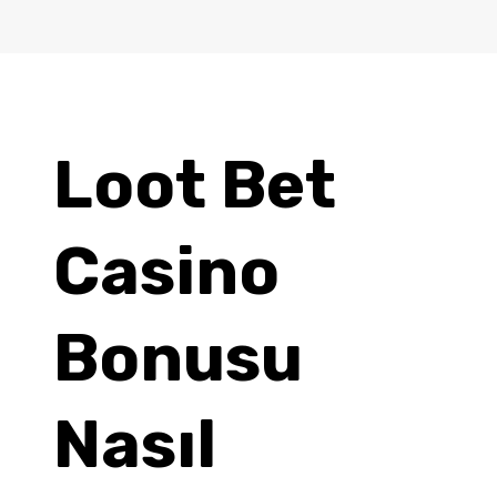
Loot Bet
Casino
Bonusu
Nasıl