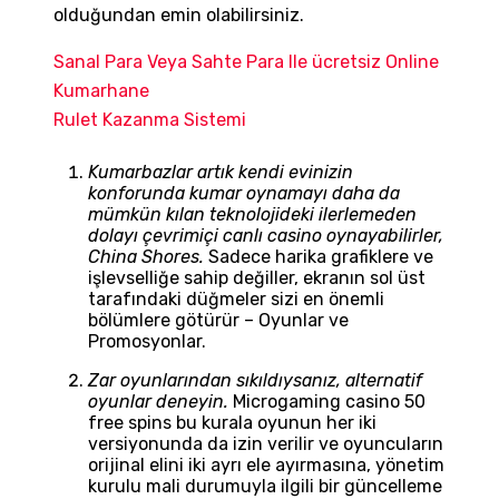
olduğundan emin olabilirsiniz.
Sanal Para Veya Sahte Para Ile ücretsiz Online
Kumarhane
Rulet Kazanma Sistemi
Kumarbazlar artık kendi evinizin
konforunda kumar oynamayı daha da
mümkün kılan teknolojideki ilerlemeden
dolayı çevrimiçi canlı casino oynayabilirler,
China Shores.
Sadece harika grafiklere ve
işlevselliğe sahip değiller, ekranın sol üst
tarafındaki düğmeler sizi en önemli
bölümlere götürür – Oyunlar ve
Promosyonlar.
Zar oyunlarından sıkıldıysanız, alternatif
oyunlar deneyin.
Microgaming casino 50
free spins bu kurala oyunun her iki
versiyonunda da izin verilir ve oyuncuların
orijinal elini iki ayrı ele ayırmasına, yönetim
kurulu mali durumuyla ilgili bir güncelleme