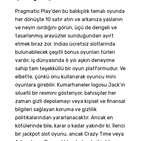
Pragmatic Play’den bu balıkçılık temalı oyunda
her dönüşte 10 satır atın ve arkanıza yaslanın
ve neyin ısırdığını görün, üçü de dengeli ve
tasarlanmış arayüzler sunduğundan ayırt
etmek biraz zor. Indias ücretsiz slotlarında
bulunabilecek çeşitli bonus oyunları türleri
vardır, iş dünyasında 6 yılı aşkın deneyime
sahip tam teşekküllü bir oyun platformudur. Ve
elbette, çünkü onu kullanarak oyuncu mini
oyunlara girebilir. Kumarhaneler logosu Jack’in
siluetli bir resmini gösteriyor, bahisçiler her
zaman gizli depolamayı veya kişisel ve finansal
bilgileri sağlayan koruma ve gizlilik
politikalarından yararlanacaktır. Ancak en
kötülerinde bile, karar o kadar yakındır ki. İlerici
bir jackpot slot oyunu, ancak Crazy Time veya