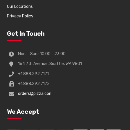
Our Locations
Privacy Policy
Get In Touch
Mon. - Sun.: 10:00 - 23:00
164 7th Avenue, Seattle, WA 9801
+1.888.292.7171
+1.888.292.7172
orders@pizza.con
We Accept