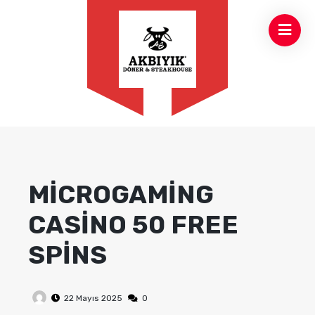
MICROGAMING
CASINO 50 FREE
SPINS
22 Mayıs 2025
0