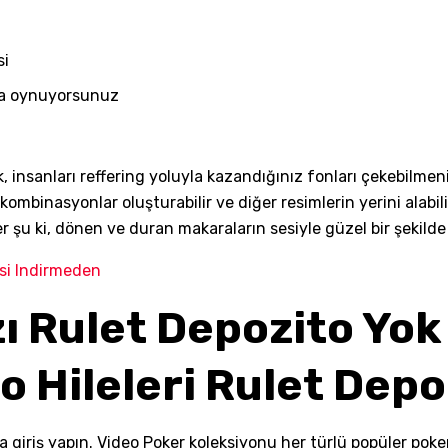
si
da oynuyorsunuz
 insanları reffering yoluyla kazandığınız fonları çekebilmeniz
ombinasyonlar oluşturabilir ve diğer resimlerin yerini alabilir
şu ki, dönen ve duran makaraların sesiyle güzel bir şekilde
esi Indirmeden
ı Rulet Depozito Yok
 Hileleri Rulet Depo
giriş yapın. Video Poker koleksiyonu her türlü popüler poke