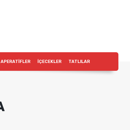
APERATİFLER
İÇECEKLER
TATLILAR
A