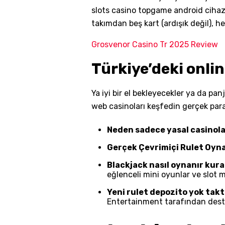
slots casino topgame android cihaz
takımdan beş kart (ardışık değil), h
Grosvenor Casino Tr 2025 Review
Türkiye’deki onli
Ya iyi bir el bekleyecekler ya da pa
web casinoları keşfedin gerçek para
Neden sadece yasal casino
Gerçek Çevrimiçi Rulet Oyn
Blackjack nasıl oynanır kural
eğlenceli mini oyunlar ve slot 
Yeni rulet depozito yok takti
Entertainment tarafından destek