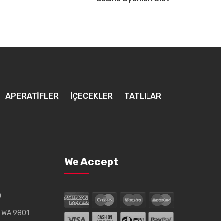
APERATİFLER
İÇECEKLER
TATLILAR
We Accept
0
, WA 9801