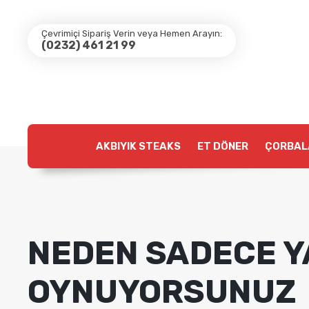
Çevrimiçi Sipariş Verin veya Hemen Arayın:
(0232) 461 21 99
AKBIYIK STEAKS
ET DÖNER
ÇORBAL
NEDEN SADECE Y
OYNUYORSUNUZ