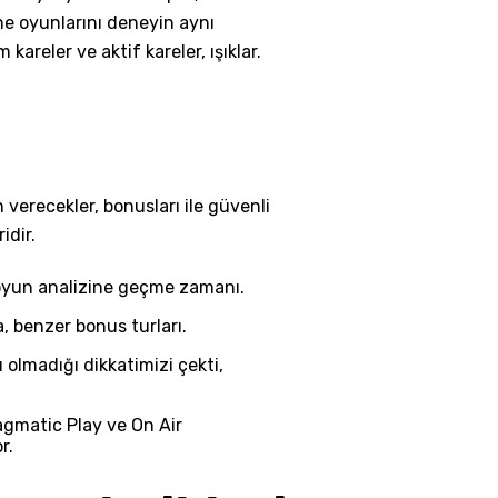
ne oyunlarını deneyin aynı
areler ve aktif kareler, ışıklar.
 verecekler, bonusları ile güvenli
idir.
 oyun analizine geçme zamanı.
a, benzer bonus turları.
olmadığı dikkatimizi çekti,
agmatic Play ve On Air
r.