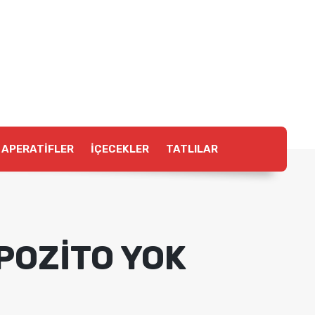
APERATİFLER
İÇECEKLER
TATLILAR
POZITO YOK