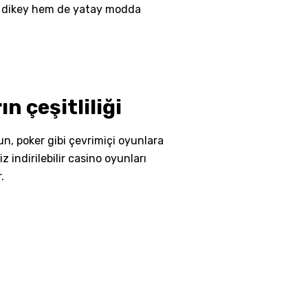
hem dikey hem de yatay modda
n çeşitliliği
n, poker gibi çevrimiçi oyunlara
 indirilebilir casino oyunları
.