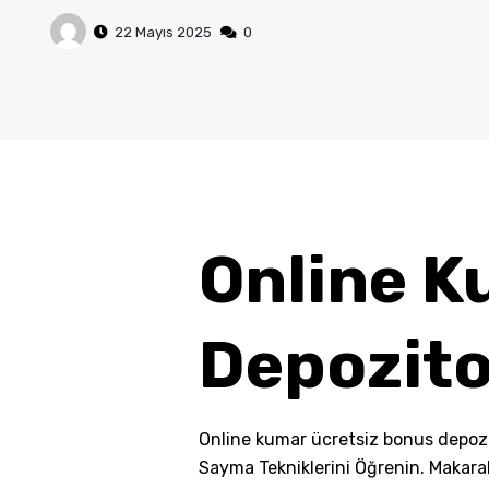
22 Mayıs 2025
0
Online K
Depozito
Online kumar ücretsiz bonus depozito 
Sayma Tekniklerini Öğrenin. Makara