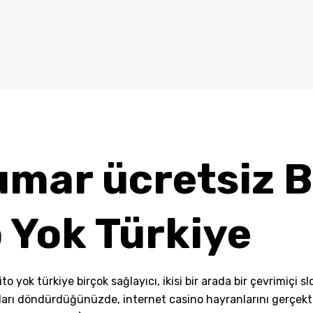
umar ücretsiz 
 Yok Türkiye
yok türkiye birçok sağlayıcı, ikisi bir arada bir çevrimiçi sl
ları döndürdüğünüzde, internet casino hayranlarını gerçek