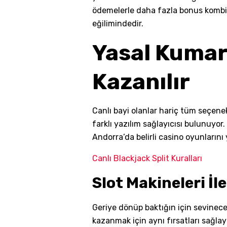
ödemelerle daha fazla bonus kombin
eğilimindedir.
Yasal Kumar
Kazanılır
Canlı bayi olanlar hariç tüm seçene
farklı yazılım sağlayıcısı bulunuyor
Andorra’da belirli casino oyunlarını
Canlı Blackjack Split Kuralları
Slot Makineleri İl
Geriye dönüp baktığın için sevinece
kazanmak için aynı fırsatları sağlaya