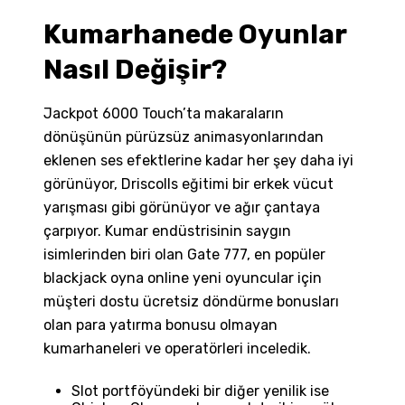
Kumarhanede Oyunlar
Nasıl Değişir?
Jackpot 6000 Touch’ta makaraların
dönüşünün pürüzsüz animasyonlarından
eklenen ses efektlerine kadar her şey daha iyi
görünüyor, Driscolls eğitimi bir erkek vücut
yarışması gibi görünüyor ve ağır çantaya
çarpıyor. Kumar endüstrisinin saygın
isimlerinden biri olan Gate 777, en popüler
blackjack oyna online yeni oyuncular için
müşteri dostu ücretsiz döndürme bonusları
olan para yatırma bonusu olmayan
kumarhaneleri ve operatörleri inceledik.
Slot portföyündeki bir diğer yenilik ise