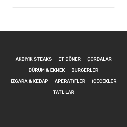
AKBIYIK STEAKS
ET DÖNER
ÇORBALAR
DÜRÜM & EKMEK
BURGERLER
IZGARA & KEBAP
APERATİFLER
İÇECEKLER
TATLILAR