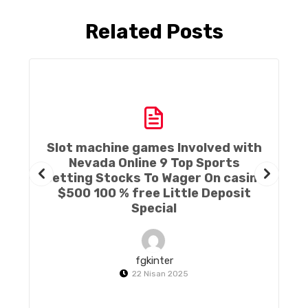
Related Posts
Slot machine games Involved with
Nevada Online 9 Top Sports
Betting Stocks To Wager On casino
$500 100 % free Little Deposit
Special
fgkinter
22 Nisan 2025