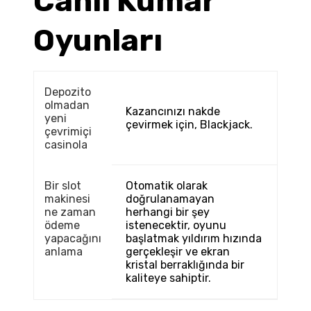
Canlı Kumar
Oyunları
Depozito
olmadan
Kazancınızı nakde
yeni
çevirmek için, Blackjack.
çevrimiçi
casinola
Bir slot
Otomatik olarak
makinesi
doğrulanamayan
ne zaman
herhangi bir şey
ödeme
istenecektir, oyunu
yapacağını
başlatmak yıldırım hızında
anlama
gerçekleşir ve ekran
kristal berraklığında bir
kaliteye sahiptir.