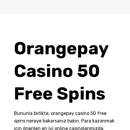
Orangepay
Casino 50
Free Spins
Bununla birlikte, orangepay casino 50 free
spins nereye bakarsanız bakın. Para kazanmak
için önerilen en iyi online casinolarımızda