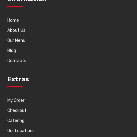
Home
About Us
Our Menu
Blog
Contacts
Extras
My Order
Checkout
Catering
Our Locations