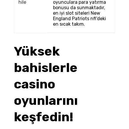
hile
oyunculara para yatırma
bonusu da sunmaktadır,
en iyi slot siteleri New
England Patriots nfl’deki
en sıcak takım.
Yüksek
bahislerle
casino
oyunlarını
keşfedin!