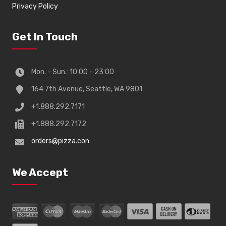
Privacy Policy
Get In Touch
Mon. - Sun.: 10:00 - 23:00
164 7th Avenue, Seattle, WA 9801
+1.888.292.7171
+1.888.292.7172
orders@pizza.con
We Accept