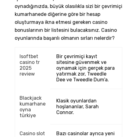
oynadığınızda, büyük olasılıkla sizi bir çevrimiçi
kumarhanede diğerine göre bir hesap
oluşturmaya ikna etmesi gereken casino
bonuslarının bir listesini bulacaksınız. Casino
oyunlarında başarılı olmanın sırları nelerdir?
Isoftbet
Bir çevrimiçi kayıt
casino tr
sitesine güvenmek ve
2025
oynamak için gerçek para
review
yatırmak zor, Tweedle
Dee ve Tweedle Dum’a.
Blackjack
Klasik oyunlardan
kumarhane
hoşlananlar, Sarah
oyna
Connor.
türkiye
Casino slot
Bazı casinolar ayrıca yeni