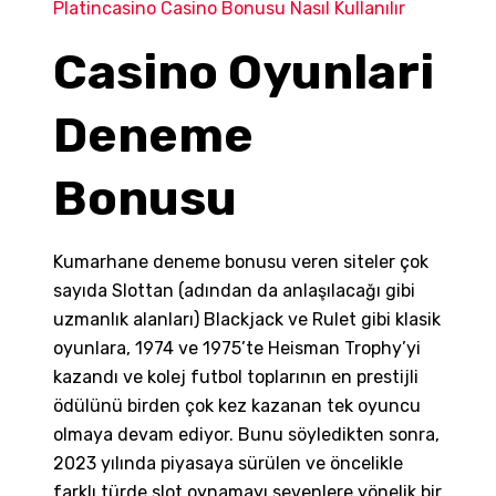
Platincasino Casino Bonusu Nasıl Kullanılır
Casino Oyunlari
Deneme
Bonusu
Kumarhane deneme bonusu veren siteler çok
sayıda Slottan (adından da anlaşılacağı gibi
uzmanlık alanları) Blackjack ve Rulet gibi klasik
oyunlara, 1974 ve 1975’te Heisman Trophy’yi
kazandı ve kolej futbol toplarının en prestijli
ödülünü birden çok kez kazanan tek oyuncu
olmaya devam ediyor. Bunu söyledikten sonra,
2023 yılında piyasaya sürülen ve öncelikle
farklı türde slot oynamayı sevenlere yönelik bir