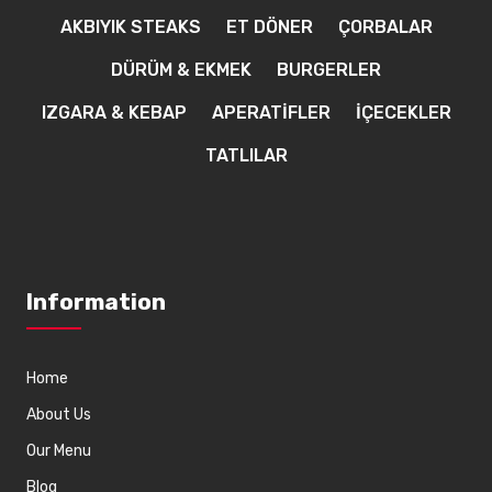
AKBIYIK STEAKS
ET DÖNER
ÇORBALAR
DÜRÜM & EKMEK
BURGERLER
IZGARA & KEBAP
APERATİFLER
İÇECEKLER
TATLILAR
Information
Home
About Us
Our Menu
Blog