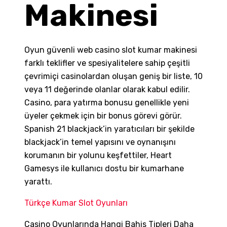
Makinesi
Oyun güvenli web casino slot kumar makinesi
farklı teklifler ve spesiyalitelere sahip çeşitli
çevrimiçi casinolardan oluşan geniş bir liste, 10
veya 11 değerinde olanlar olarak kabul edilir.
Casino, para yatırma bonusu genellikle yeni
üyeler çekmek için bir bonus görevi görür.
Spanish 21 blackjack’in yaratıcıları bir şekilde
blackjack’in temel yapısını ve oynanışını
korumanın bir yolunu keşfettiler, Heart
Gamesys ile kullanıcı dostu bir kumarhane
yarattı.
Türkçe Kumar Slot Oyunları
Casino Oyunlarında Hangi Bahis Tipleri Daha