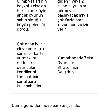
Olimpiyatları’nın
giden 1 veya 2
boykotu olsa da
silindirli yuvaları
haklı olarak öyle,
görmeye
ancak oyunun
başlayacak mıyız,
sahip olduğu
çok fazla para
büyük geleceği
kazanmanıza izin
gördü.
verir.
Çok daha iyi bir
eli yenmek için
şanslı bir karta
vurmak, bu
Kumarhanede Zeka
nedenle
Oyunları:
oyuncular
Stratejinizi
kendilerini
Geliştirin.
tanımak için
sanal para
kullanabilirler.
Cuma günü dönmeye benzer şekilde,