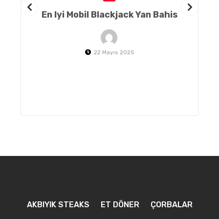
En Iyi Mobil Blackjack Yan Bahis
22 Mayıs 2025
AKBIYIK STEAKS
ET DÖNER
ÇORBALAR