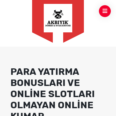
PARA YATIRMA
BONUSLARI VE
ONLINE SLOTLARI
OLMAYAN ONLINE