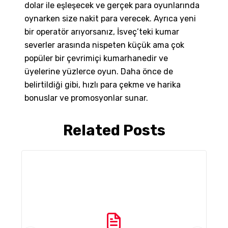
dolar ile eşleşecek ve gerçek para oyunlarında
oynarken size nakit para verecek. Ayrıca yeni
bir operatör arıyorsanız, İsveç’teki kumar
severler arasında nispeten küçük ama çok
popüler bir çevrimiçi kumarhanedir ve
üyelerine yüzlerce oyun. Daha önce de
belirtildiği gibi, hızlı para çekme ve harika
bonuslar ve promosyonlar sunar.
Related Posts