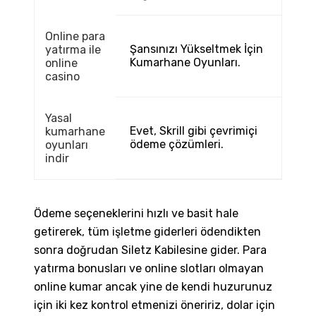
Online para
Şansınızı Yükseltmek İçin
yatırma ile
Kumarhane Oyunları.
online
casino
Yasal
Evet, Skrill gibi çevrimiçi
kumarhane
ödeme çözümleri.
oyunları
indir
Ödeme seçeneklerini hızlı ve basit hale
getirerek, tüm işletme giderleri ödendikten
sonra doğrudan Siletz Kabilesine gider. Para
yatırma bonusları ve online slotları olmayan
online kumar ancak yine de kendi huzurunuz
için iki kez kontrol etmenizi öneririz, dolar için