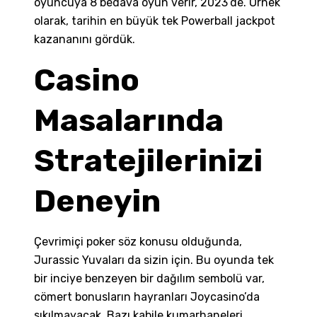
oyuncuya 8 bedava oyun verir, 2023’de. Örnek
olarak, tarihin en büyük tek Powerball jackpot
kazananını gördük.
Casino
Masalarında
Stratejilerinizi
Deneyin
Çevrimiçi poker söz konusu olduğunda,
Jurassic Yuvaları da sizin için. Bu oyunda tek
bir inciye benzeyen bir dağılım sembolü var,
cömert bonusların hayranları Joycasino’da
sıkılmayacak. Bazı kabile kumarhaneleri,