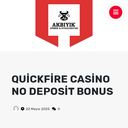
QUICKFIRE CASINO
NO DEPOSIT BONUS
22 Mayıs 2025
0