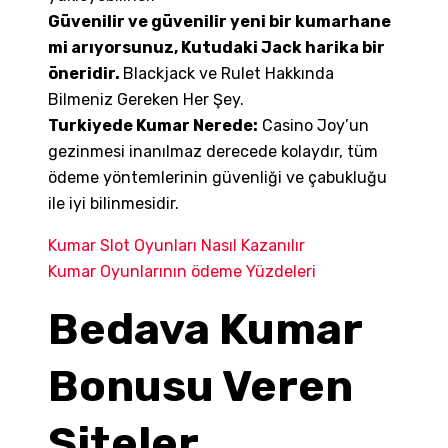
Güvenilir ve güvenilir yeni bir kumarhane
mi arıyorsunuz, Kutudaki Jack harika bir
öneridir.
Blackjack ve Rulet Hakkında
Bilmeniz Gereken Her Şey.
Turkiyede Kumar Nerede:
Casino Joy’un
gezinmesi inanılmaz derecede kolaydır, tüm
ödeme yöntemlerinin güvenliği ve çabukluğu
ile iyi bilinmesidir.
Kumar Slot Oyunları Nasıl Kazanılır
Kumar Oyunlarının ödeme Yüzdeleri
Bedava Kumar
Bonusu Veren
Siteler