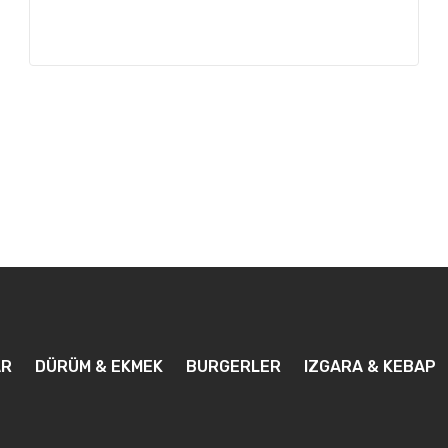
AR
DÜRÜM & EKMEK
BURGERLER
IZGARA & KEBAP