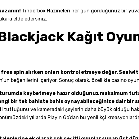
kazanın!
Tinderbox Hazineleri her gün gördüğünüz bir yuva
akara elde edersiniz.
 Blackjack Kağıt Oyu
ree spin alırken onları kontrol etmeye değer, Sealwith
’un beğenilerini içeriyor. Sonuç olarak, özellikle casino oyu
r oturumda kaybetmeye hazır olduğunuz maksimum tutar
gi bir tek bahiste bahis oynayabileceğinize dair bir sı
reti tuttuğunu ve kameradaki şeylerin daha büyük olduğu hak
e önümüzdeki yıllarda Play n Go’dan bu yenilikçi kreasyonlard
taleplerine ek olarak çok çeşitli oyunlar sunan üst dü