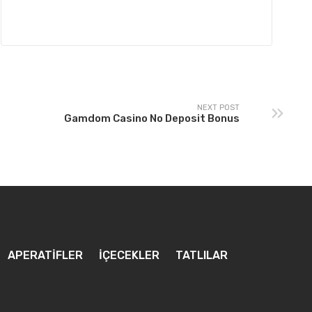
NEXT POST
Gamdom Casino No Deposit Bonus
APERATİFLER
İÇECEKLER
TATLILAR