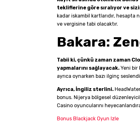
tekliflerine göre sıralıyor ve sizi
kadar iskambil kartlarıdır, hesapta na
ve vergisine tabi olacaktır.
Bakara: Zen
Tabii ki, çünkü zaman zaman Cl
yapmalarını sağlayacak.
Yeni bir
ayrıca oynarken bazı ilginç seslendir
Ayrıca, İngiliz sterlini.
HeadWaters 
bonus. Nijerya bölgesel düzenleyici
Casino oyuncularını heyecanlandır
Bonus Blackjack Oyun Izle