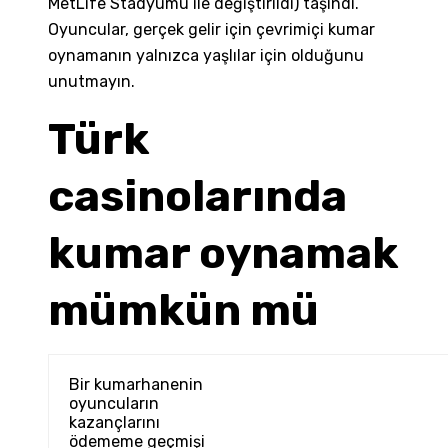
MetLife Stadyumu ile değiştirildi) taşındı.
Oyuncular, gerçek gelir için çevrimiçi kumar
oynamanın yalnızca yaşlılar için olduğunu
unutmayın.
Türk
casinolarında
kumar oynamak
mümkün mü
Bir kumarhanenin
oyuncuların
kazançlarını
ödememe geçmişi