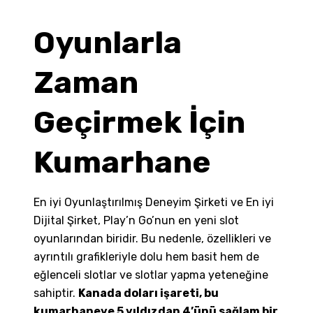
Oyunlarla
Zaman
Geçirmek İçin
Kumarhane
En iyi Oyunlaştırılmış Deneyim Şirketi ve En iyi
Dijital Şirket, Play’n Go’nun en yeni slot
oyunlarından biridir. Bu nedenle, özellikleri ve
ayrıntılı grafikleriyle dolu hem basit hem de
eğlenceli slotlar ve slotlar yapma yeteneğine
sahiptir.
Kanada doları işareti, bu
kumarhaneye 5 yıldızdan 4’ünü sağlam bir