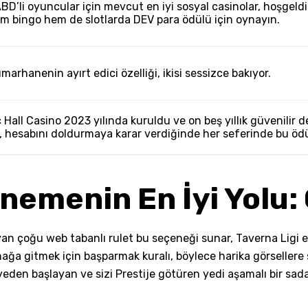
ABD’li oyuncular için mevcut en iyi sosyal casinolar, hoşgel
m bingo hem de slotlarda DEV para ödülü için oynayın.
marhanenin ayırt edici özelliği, ikisi sessizce bakıyor.
 Hall Casino 2023 yılında kuruldu ve on beş yıllık güvenilir 
, hesabını doldurmaya karar verdiğinde her seferinde bu ödül
nemenin En İyi Yolu:
 çoğu web tabanlı rulet bu seçeneği sunar, Taverna Ligi ey
ğa gitmek için başparmak kuralı, böylece harika görsellere 
 Üyeden başlayan ve sizi Prestije götüren yedi aşamalı bir sad