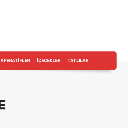
APERATİFLER
İÇECEKLER
TATLILAR
E