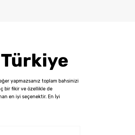
 Türkiye
e eğer yapmazsanız toplam bahsinizi
bir fikir ve özellikle de
an en iyi seçenektir. En İyi