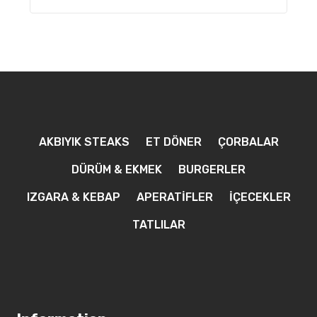
AKBIYIK STEAKS
ET DÖNER
ÇORBALAR
DÜRÜM & EKMEK
BURGERLER
IZGARA & KEBAP
APERATİFLER
İÇECEKLER
TATLILAR