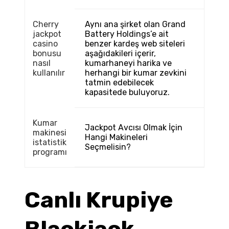
Cherry
Aynı ana şirket olan Grand
jackpot
Battery Holdings’e ait
casino
benzer kardeş web siteleri
bonusu
aşağıdakileri içerir,
nasıl
kumarhaneyi harika ve
kullanılır
herhangi bir kumar zevkini
tatmin edebilecek
kapasitede buluyoruz.
Kumar
Jackpot Avcısı Olmak İçin
makinesi
Hangi Makineleri
istatistik
Seçmelisin?
programı
Canlı Krupiye