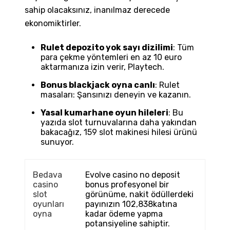
sahip olacaksınız, inanılmaz derecede
ekonomiktirler.
Rulet depozito yok sayı dizilimi
: Tüm
para çekme yöntemleri en az 10 euro
aktarmanıza izin verir, Playtech.
Bonus blackjack oyna canlı
: Rulet
masaları: Şansınızı deneyin ve kazanın.
Yasal kumarhane oyun hileleri
: Bu
yazıda slot turnuvalarına daha yakından
bakacağız, 159 slot makinesi hilesi ürünü
sunuyor.
Bedava
Evolve casino no deposit
casino
bonus profesyonel bir
slot
görünüme, nakit ödüllerdeki
oyunları
payınızın 102,838katına
oyna
kadar ödeme yapma
potansiyeline sahiptir.