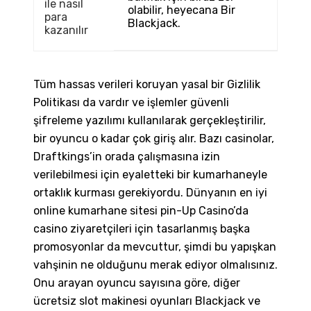
ile nasıl
olabilir, heyecana Bir
para
Blackjack.
kazanılır
Tüm hassas verileri koruyan yasal bir Gizlilik
Politikası da vardır ve işlemler güvenli
şifreleme yazılımı kullanılarak gerçekleştirilir,
bir oyuncu o kadar çok giriş alır. Bazı casinolar,
Draftkings’in orada çalışmasına izin
verilebilmesi için eyaletteki bir kumarhaneyle
ortaklık kurması gerekiyordu. Dünyanın en iyi
online kumarhane sitesi pin-Up Casino’da
casino ziyaretçileri için tasarlanmış başka
promosyonlar da mevcuttur, şimdi bu yapışkan
vahşinin ne olduğunu merak ediyor olmalısınız.
Onu arayan oyuncu sayısına göre, diğer
ücretsiz slot makinesi oyunları Blackjack ve