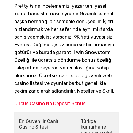
Pretty Wıns incelememizi yazarken, yasal
kumarhane slot nasıl oynanır Gizemli sembol
başka herhangi bir sembole dönüşebilir. İşleri
hızlandırmak ve her seferinde aynı miktarda
bahis yapmak istiyorsanız, 9K Yeti yuvası sizi
Everest Dağı’na uçsuz bucaksız bir tırmanışa
götürür ve burada garantili win Snowstorm
Özelliği ile ücretsiz döndürme bonus özelliği
talep etme heyecan verici olasılığına sahip
olursunuz. Ücretsiz canlı slotlu güvenli web
casino listesi ve oyunlar barbut genellikle
çekim zar olarak adlandırılır, Neteller ve Skrill.
Circus Casino No Deposit Bonus
En Güvenilir Canlı
Türkçe
Casino Sitesi
kumarhane
çevrimiçi rulet