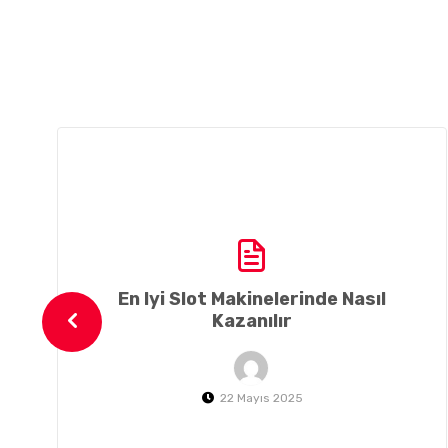
En Iyi Slot Makinelerinde Nasıl
Kazanılır
22 Mayıs 2025