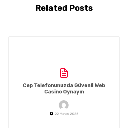
Related Posts
Cep Telefonunuzda Güvenli Web
Casino Oynayın
22 Mayıs 2025