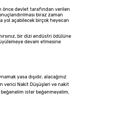
n önce devlet tarafından verilen
 sonuçlandırılması biraz zaman
ara yol açabilecek birçok heyecan
ırsınız, bir dizi endüstri ödülüne
eyi büyülemeye devam etmesine
namak yasa dışıdır, alacağınız
 verici Nakit Düşüşleri ve nakit
r beğenelim ister beğenmeyelim,