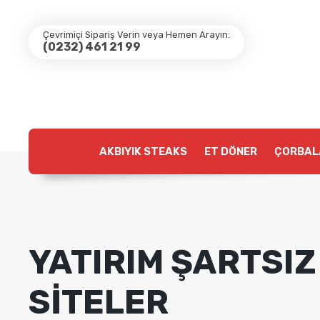
Çevrimiçi Sipariş Verin veya Hemen Arayın:
(0232) 461 21 99
AKBIYIK STEAKS
ET DÖNER
ÇORBAL
YATIRIM ŞARTSI
SITELER