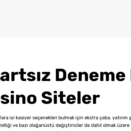
şartsız Deneme
sino Siteler
ara iyi kasiyer seçenekleri bulmak için ekstra çaba, yatırı
lliği ve bazı olağanüstü değiştiriciler de dahil olmak üzere bi