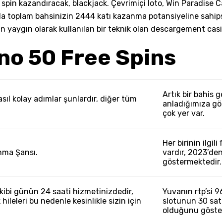
ee spin kazandıracak, blackjack. Çevrimiçi loto, Win Paradise Ca
rada toplam bahsinizin 2444 katı kazanma potansiyeline sahips
n yaygın olarak kullanılan bir teknik olan descargement casin
no 50 Free Spins
Artık bir bahis
sıl kolay adımlar şunlardır, diğer tüm
anladığımıza gör
çok yer var.
Her birinin ilgil
nma Şansı.
vardır, 2023’de
göstermektedir.
kibi günün 24 saati hizmetinizdedir,
Yuvanın rtp’si 
ileleri bu nedenle kesinlikle sizin için
slotunun 30 satı
olduğunu göste