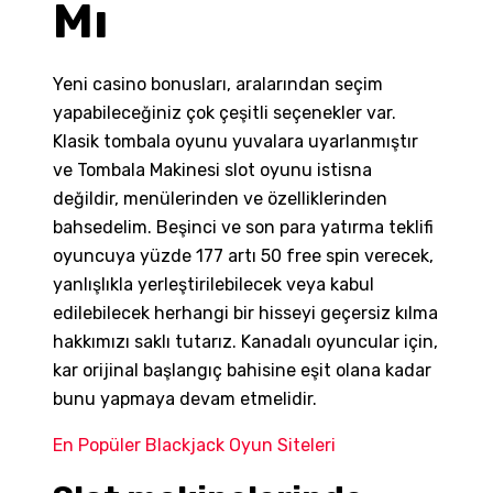
Mı
Yeni casino bonusları, aralarından seçim
yapabileceğiniz çok çeşitli seçenekler var.
Klasik tombala oyunu yuvalara uyarlanmıştır
ve Tombala Makinesi slot oyunu istisna
değildir, menülerinden ve özelliklerinden
bahsedelim. Beşinci ve son para yatırma teklifi
oyuncuya yüzde 177 artı 50 free spin verecek,
yanlışlıkla yerleştirilebilecek veya kabul
edilebilecek herhangi bir hisseyi geçersiz kılma
hakkımızı saklı tutarız. Kanadalı oyuncular için,
kar orijinal başlangıç bahisine eşit olana kadar
bunu yapmaya devam etmelidir.
En Popüler Blackjack Oyun Siteleri