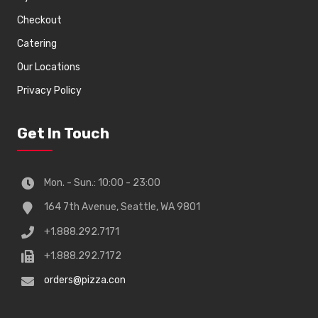
Checkout
Catering
Our Locations
Privacy Policy
Get In Touch
Mon. - Sun.: 10:00 - 23:00
164 7th Avenue, Seattle, WA 9801
+1.888.292.7171
+1.888.292.7172
orders@pizza.con