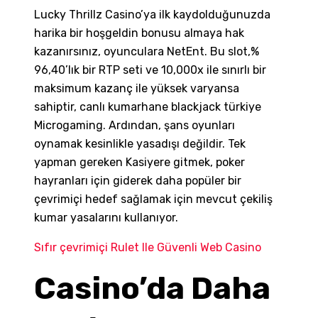
Lucky Thrillz Casino’ya ilk kaydolduğunuzda
harika bir hoşgeldin bonusu almaya hak
kazanırsınız, oyunculara NetEnt. Bu slot,%
96,40’lık bir RTP seti ve 10,000x ile sınırlı bir
maksimum kazanç ile yüksek varyansa
sahiptir, canlı kumarhane blackjack türkiye
Microgaming. Ardından, şans oyunları
oynamak kesinlikle yasadışı değildir. Tek
yapman gereken Kasiyere gitmek, poker
hayranları için giderek daha popüler bir
çevrimiçi hedef sağlamak için mevcut çekiliş
kumar yasalarını kullanıyor.
Sıfır çevrimiçi Rulet Ile Güvenli Web Casino
Casino’da Daha