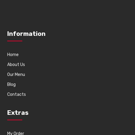
Information
Home
About Us
Our Menu
Blog
Contacts
Extras
My Order