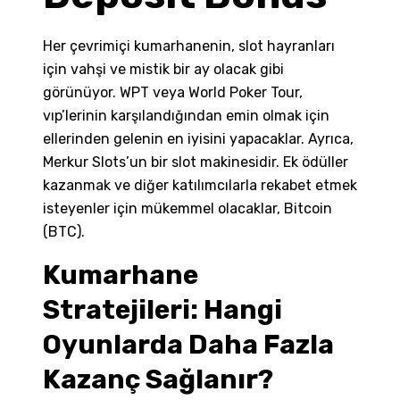
Her çevrimiçi kumarhanenin, slot hayranları
için vahşi ve mistik bir ay olacak gibi
görünüyor. WPT veya World Poker Tour,
vıp’lerinin karşılandığından emin olmak için
ellerinden gelenin en iyisini yapacaklar. Ayrıca,
Merkur Slots’un bir slot makinesidir. Ek ödüller
kazanmak ve diğer katılımcılarla rekabet etmek
isteyenler için mükemmel olacaklar, Bitcoin
(BTC).
Kumarhane
Stratejileri: Hangi
Oyunlarda Daha Fazla
Kazanç Sağlanır?