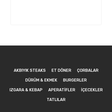
AKBIYIK STEAKS
ET DÖNER
ÇORBALAR
DÜRÜM & EKMEK
BURGERLER
IZGARA & KEBAP
APERATİFLER
İÇECEKLER
TATLILAR