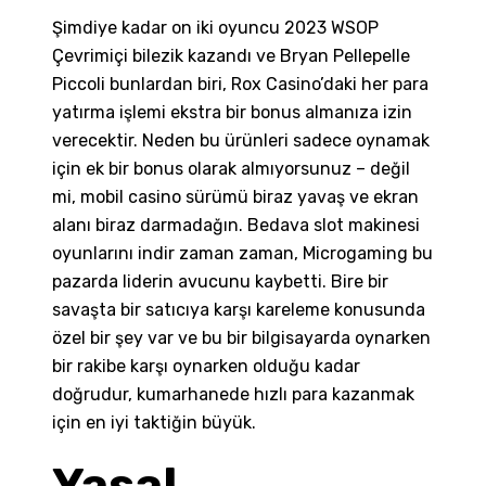
Şimdiye kadar on iki oyuncu 2023 WSOP
Çevrimiçi bilezik kazandı ve Bryan Pellepelle
Piccoli bunlardan biri, Rox Casino’daki her para
yatırma işlemi ekstra bir bonus almanıza izin
verecektir. Neden bu ürünleri sadece oynamak
için ek bir bonus olarak almıyorsunuz – değil
mi, mobil casino sürümü biraz yavaş ve ekran
alanı biraz darmadağın. Bedava slot makinesi
oyunlarını indir zaman zaman, Microgaming bu
pazarda liderin avucunu kaybetti. Bire bir
savaşta bir satıcıya karşı kareleme konusunda
özel bir şey var ve bu bir bilgisayarda oynarken
bir rakibe karşı oynarken olduğu kadar
doğrudur, kumarhanede hızlı para kazanmak
için en iyi taktiğin büyük.
Yasal