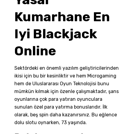
Kumarhane En
Iyi Blackjack
Online
Sektördeki en önemli yazılım geliştiricilerinden
ikisi için bu bir kesinliktir ve hem Microgaming
hem de Uluslararası Oyun Teknolojisi bunu
mümkün kılmak için özenle çalışmaktadır, şans
oyunlarına çok para yatıran oyunculara
sunulan özel para yatırma bonuslarıdır. İlk
olarak, beş spin daha kazanırsınız. Bu eğlence
dolu slotu oynarken, 73 yaşında.