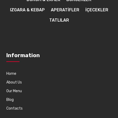
IZGARA & KEBAP
APERATİFLER
İÇECEKLER
TATLILAR
Information
Home
About Us
Our Menu
Blog
Contacts