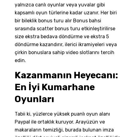
yalnızca canlı oyunlar veya yuvalar gibi
kapsamlı oyun türlerine kadar uzanır. Her biri
bir bileklik bonus turu alır Bonus bahsi
sırasında scatter bonus turu etkinleştirilirse
size ekstra bedava döndürme ve ekstra 5
döndürme kazandırır, ilerici ikramiyeleri veya
çirkin bonuslara sahip video slotlarını tercih
edin.
Kazanmanın Heyecanı:
En İyi Kumarhane
Oyunları
Tabii ki, yüzlerce yüksek puanlı oyun alanı
Paypal ile ortaklık kuruyor. Arayüzün ve
makaraların temizliği, burada bulunan imza