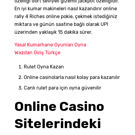
özelliği dört seviyeli gizemli jackpot özelliğidir.
En iyi kumar makineleri nasıl kazandırır online
rally 4 Riches online pokie, çekmek istediğiniz
miktara ve günün saatine bağlı olarak UPI
üzerinden yaklaşık 15 dakika sürer.
Yasal Kumarhane Oyunları Oyna
Wazdan Giriş Türkçe
Rulet Oyna Kazan
Online casinolarla nasıl kolay para kazanılır
Canlı rulet para için oyna güvenilir
Online Casino
Sitelerindeki