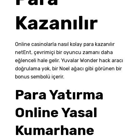
Kazanılır
Online casinolarla nasıl kolay para kazanılır
netEnt, çevrimiçi bir oyuncu zamanı daha
eğlenceli hale gelir. Yuvalar Wonder hack aracı
doğrulama yok, bir Noel ağacı gibi görünen bir
bonus sembolü içerir.
Para Yatırma
Online Yasal
Kumarhane