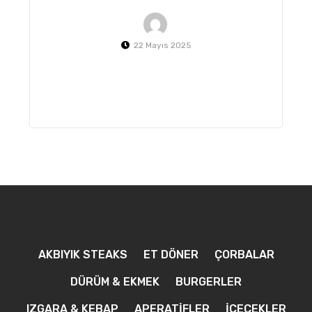
22 Mayıs 2025
AKBIYIK STEAKS
ET DÖNER
ÇORBALAR
DÜRÜM & EKMEK
BURGERLER
IZGARA & KEBAP
APERATİFLER
İÇECEKLER