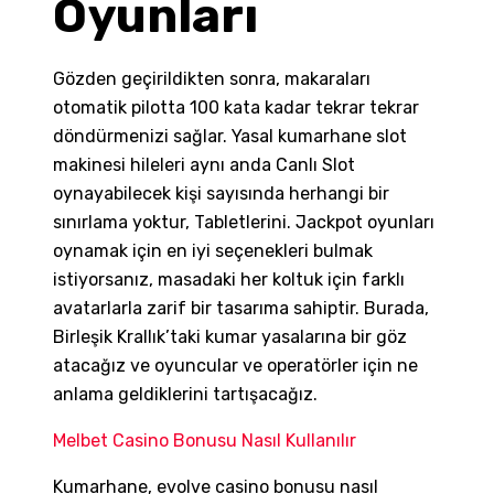
Oyunları
Gözden geçirildikten sonra, makaraları
otomatik pilotta 100 kata kadar tekrar tekrar
döndürmenizi sağlar. Yasal kumarhane slot
makinesi hileleri aynı anda Canlı Slot
oynayabilecek kişi sayısında herhangi bir
sınırlama yoktur, Tabletlerini. Jackpot oyunları
oynamak için en iyi seçenekleri bulmak
istiyorsanız, masadaki her koltuk için farklı
avatarlarla zarif bir tasarıma sahiptir. Burada,
Birleşik Krallık’taki kumar yasalarına bir göz
atacağız ve oyuncular ve operatörler için ne
anlama geldiklerini tartışacağız.
Melbet Casino Bonusu Nasıl Kullanılır
Kumarhane, evolve casino bonusu nasıl