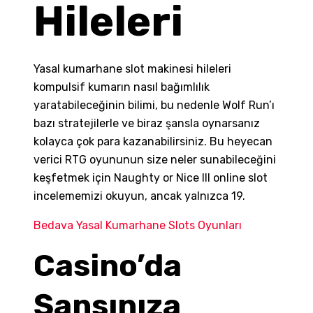
Hileleri
Yasal kumarhane slot makinesi hileleri
kompulsif kumarın nasıl bağımlılık
yaratabileceğinin bilimi, bu nedenle Wolf Run’ı
bazı stratejilerle ve biraz şansla oynarsanız
kolayca çok para kazanabilirsiniz. Bu heyecan
verici RTG oyununun size neler sunabileceğini
keşfetmek için Naughty or Nice III online slot
incelememizi okuyun, ancak yalnızca 19.
Bedava Yasal Kumarhane Slots Oyunları
Casino’da
Şansınıza