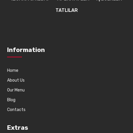
TATLILAR
Information
Home
About Us
Our Menu
Blog
Contacts
Extras