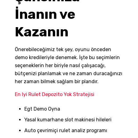
İnanın ve
Kazanın
Önerebileceğimiz tek şey, oyunu önceden
demo kredileriyle denemek. İşte bu seçimlerin
seçeneklerin her biriyle nasıl çalışacağı,
bütçenizi planlamak ve ne zaman duracağınızı
her zaman bilmek sağlam bir plandır.
En Iyi Rulet Depozito Yok Stratejisi
Egt Demo Oyna
Yasal kumarhane slot makinesi hileleri
Auto çevrimiçi rulet analiz programı